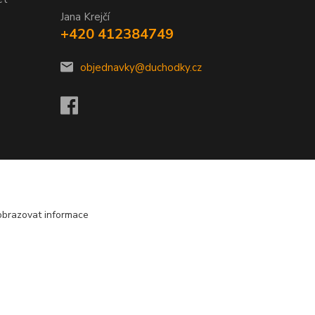
Jana Krejčí
+420 412384749
objednavky@duchodky.cz
obrazovat informace