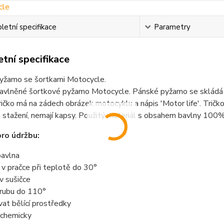
etní specifikace
Parametry
tní specifikace
yžamo se šortkami Motocycle.
avlněné šortkové pyžamo Motocycle. Pánské pyžamo se skládá z
ričko má na zádech obrázek motocyklu a nápis 'Motor life'. Tričk
 stažení, nemají kapsy. Použitý materiál s obsahem bavlny 100%
ro údržbu:
avlna
t v pračce při teplotě do 30°
 v sušičce
z rubu do 110°
vat bělící prostředky
t chemicky