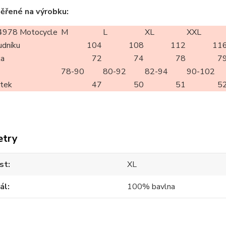
ěřené na výrobku:
978 Motocycle
M
L
XL
XXL
udníku
104
108
112
11
ka
72
74
78
7
78-90
80-92
82-94
90-102
rtek
47
50
51
5
etry
st
XL
ál
100% bavlna