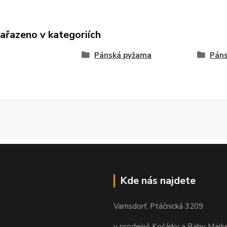
zařazeno v kategoriích
Pánská pyžama
Páns
Kde nás najdete
Varnsdorf, Ptáčnická 3209
v prodejně Kočárky a Baby Mark