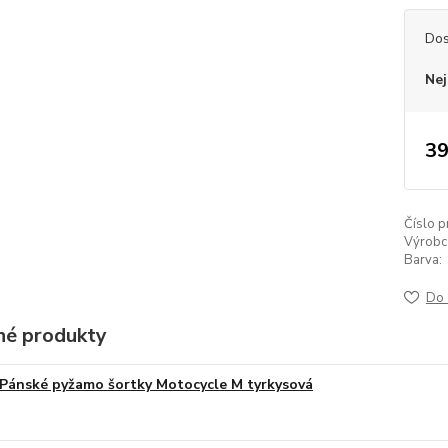
Dos
Nej
39
Číslo p
Výrobc
Barva:
Do 
é produkty
Pánské pyžamo šortky Motocycle M tyrkysová