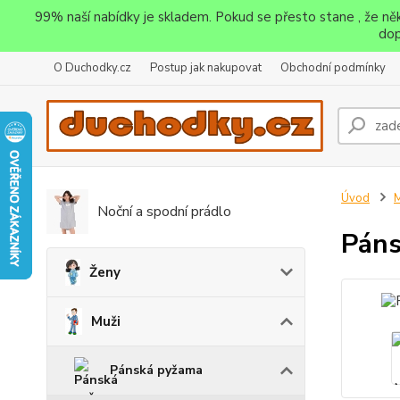
99% naší nabídky je skladem. Pokud se přesto stane , že n
dop
O Duchodky.cz
Postup jak nakupovat
Obchodní podmínky
Úvod
M
Noční a spodní prádlo
Páns
Ženy
Muži
Pánská pyžama