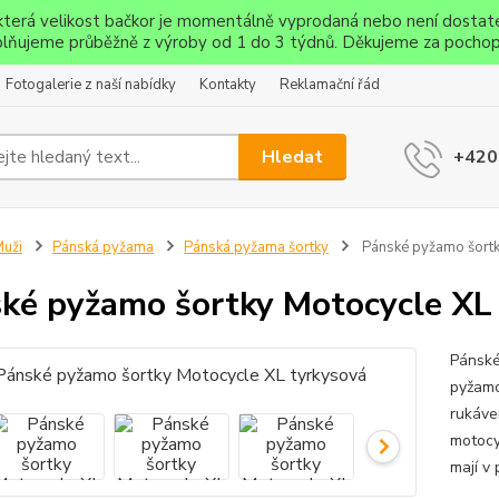
ěkterá velikost bačkor je momentálně vyprodaná nebo není dostat
lňujeme průběžně z výroby od 1 do 3 týdnů. Děkujeme za pochop
Fotogalerie z naší nabídky
Kontakty
Reklamační řád
Hledat
+420
uži
Pánská pyžama
Pánská pyžama šortky
Pánské pyžamo šortk
ké pyžamo šortky Motocycle XL
Pánské
pyžamo
rukáve
motocyk
mají v