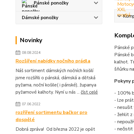
Pánské ponožky
Kompl
Dámské ponožky
Komple
Novinky
Pánské p
08.08.2024
Pánské b
Rozšíření nabídky nočního prádla
kalhot. T
šňůrku na
Náš sortiment dámských nočních košilí
jsme rozšířili o pánská, dámská a dětská
Pokyny p
pyžama, noční košile( i pánské), županya
pyžamové kalhoty. Nyní u nás ...
číst celé
- 100% b
- lze prá
07.06.2022
- nesušit
rozříření sortimentu bačkor pro
- žehlit 
dospělé
- nepouží
- nečisti
Dobrá zpráva! Od března 2022 je opět