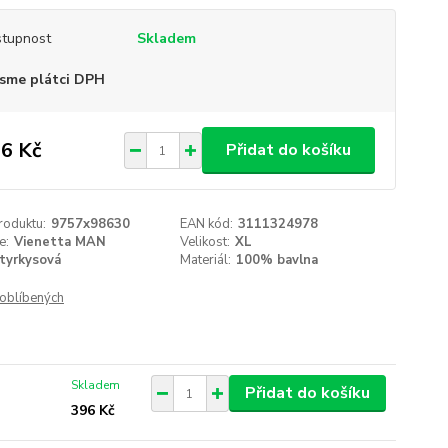
tupnost
Skladem
sme plátci DPH
6 Kč
Přidat do košíku
roduktu:
9757x98630
EAN kód:
3111324978
e:
Vienetta MAN
Velikost:
XL
tyrkysová
Materiál:
100% bavlna
oblíbených
Skladem
Přidat do košíku
396 Kč