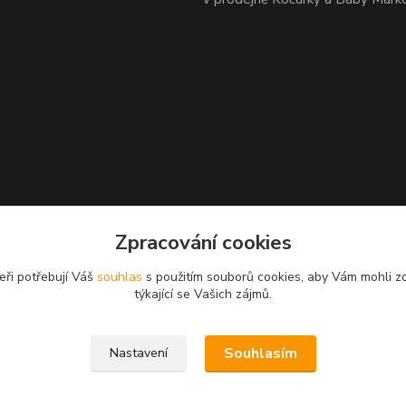
Zpracování cookies
eři potřebují Váš
souhlas
s použitím souborů cookies, aby Vám mohli z
týkající se Vašich zájmů.
Souhlasím
Nastavení