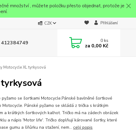
ečné množství , můžete položku přesto objednat, protože je
ení.
Přihlášení
CZK
0
ks
 412384749
za
0,00 Kč
y Motocycle XL tyrkysová
 tyrkysová
 pyžamo se šortkami Motocycle.Pánské bavlněné šortkové
 Motocycle. Pánské pyžamo se skládá z trička s krátkým
m a krátkých šortkových kalhot. Tričko má na zádech obrázek
lu a nápis 'Motor life'. Tričko doplňují kárované šortky, které
 pase gumu a šňůrku na stažení, nem...
celý popis