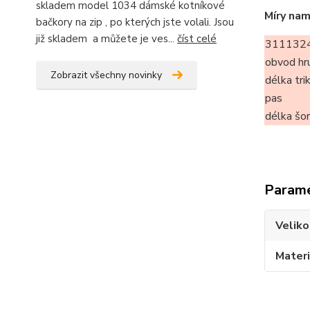
skladem model 1034 dámské kotníkové
Míry nam
bačkory na zip , po kterých jste volali. Jsou
již skladem a můžete je ves...
číst celé
3111324
obvod hr
Zobrazit všechny novinky
délka tri
pas
délka šo
Param
Veliko
Materi