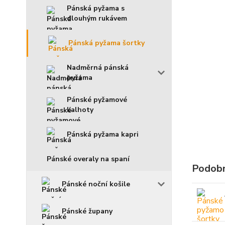
Pánská pyžama s
dlouhým rukávem
Pánská pyžama šortky
Nadměrná pánská
pyžama
Pánské pyžamové
kalhoty
Pánská pyžama kapri
Pánské overaly na spaní
Podobn
Pánské noční košile
Pánské župany