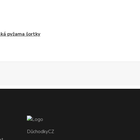
ká pyžama šortky
DůchodkyCZ
et