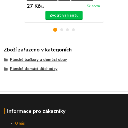
27 Kč
29 Kč
Skladem
/
ks
/
ks
Zvolit variantu
Zboží zařazeno v kategoriích
Pánské bačkory a domácí obuv
Pánské domácí důchodky
Informace pro zákazníky
O nás