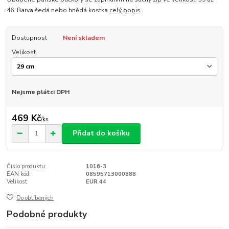
46. Barva šedá nebo hnědá kostka
celý popis
Dostupnost
Není skladem
Velikost
Nejsme plátci DPH
469 Kč
/
ks
Přidat do košíku
Číslo produktu:
1016-3
EAN kód:
08595713000888
Velikost:
EUR 44
Do oblíbených
Podobné produkty