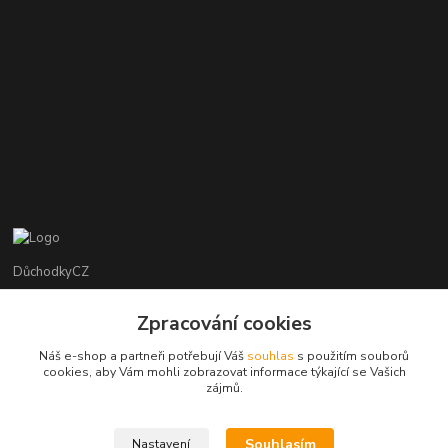
DůchodkyCZ
Jana Krejčí
Zpracování cookies
+420 412384749
Náš e-shop a partneři potřebují Váš
souhlas
s použitím souborů
cookies, aby Vám mohli zobrazovat informace týkající se Vašich
objednavky@duchodky.cz
zájmů.
Souhlasím
Nastavení