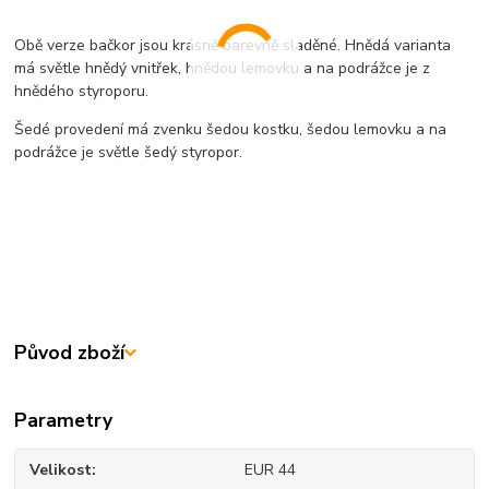
Obě verze bačkor jsou krásně barevně sladěné. Hnědá varianta
má světle hnědý vnitřek, hnědou lemovku a na podrážce je z
hnědého styroporu.
Šedé provedení má zvenku šedou kostku, šedou lemovku a na
podrážce je světle šedý styropor.
Původ zboží
Parametry
Velikost
EUR 44