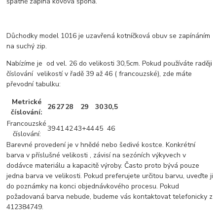
špatně zapíná kovová spona.
Důchodky model 1016 je uzavřená kotníčková obuv se zapínáním
na suchý zip.
Nabízíme je od vel. 26 do velikosti 30,5cm. Pokud používáte raději
číslování velikostí v řadě 39 až 46 ( francouzské), zde máte
převodní tabulku:
Metrické
26
27
28
29
30
30,5
číslování:
Francouzské
39
41
42
43+44
45
46
číslování:
Barevné provedení je v hnědé nebo šedivé kostce. Konkrétní
barva v příslušné velikosti , závisí na sezóních výkyvech v
dodávce materiálu a kapacitě výroby. Často proto bývá pouze
jedna barva ve velikosti. Pokud preferujete určitou barvu, uveďte ji
do poznámky na konci objednávkového procesu. Pokud
požadovaná barva nebude, budeme vás kontaktovat telefonicky z
412384749.