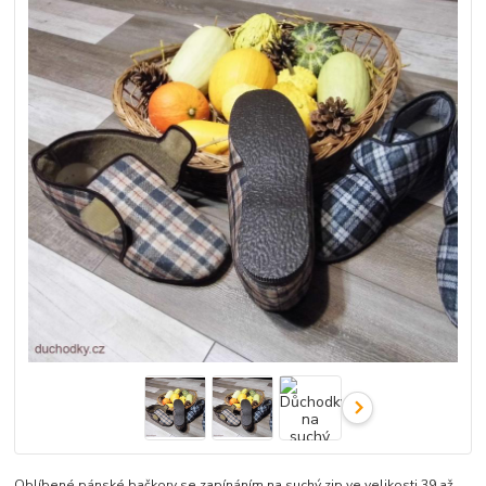
Oblíbené pánské bačkory se zapínáním na suchý zip ve velikosti 39 až