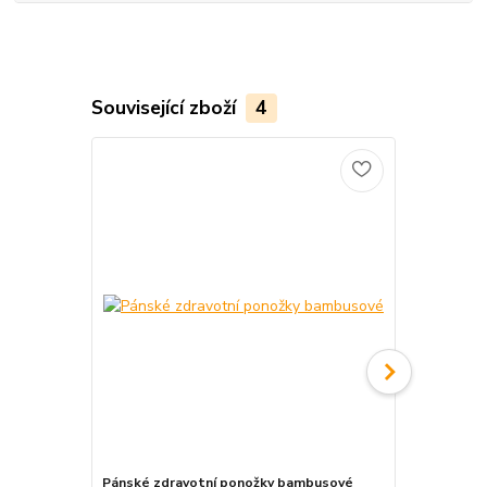
Související zboží
4
TOP produkt
Pánské zdravotní ponožky bambusové
Pánské zdra