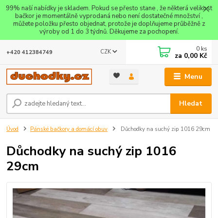
99% naší nabídky je skladem. Pokud se přesto stane , že některá velikost
bačkor je momentálně vyprodaná nebo není dostatečné množství ,
můžete položku přesto objednat, protože je doplňujeme průběžně z
výroby od 1 do 3 týdnů. Děkujeme za pochopení.
0
ks
CZK
+420 412384749
za
0,00 Kč
Menu
Hledat
Úvod
Pánské bačkory a domácí obuv
Důchodky na suchý zip 1016 29cm
Důchodky na suchý zip 1016
29cm