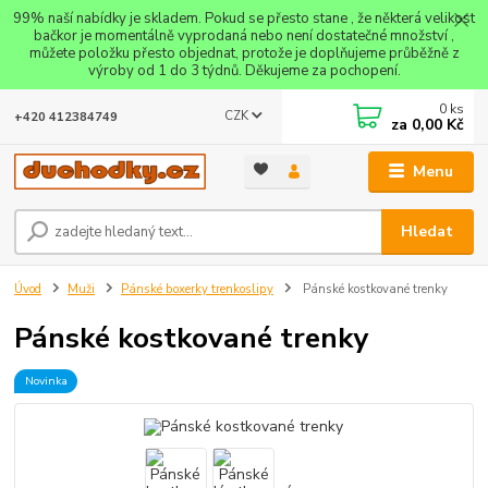
99% naší nabídky je skladem. Pokud se přesto stane , že některá velikost
bačkor je momentálně vyprodaná nebo není dostatečné množství ,
můžete položku přesto objednat, protože je doplňujeme průběžně z
výroby od 1 do 3 týdnů. Děkujeme za pochopení.
0
ks
CZK
+420 412384749
za
0,00 Kč
Menu
Hledat
Úvod
Muži
Pánské boxerky trenkoslipy
Pánské kostkované trenky
Pánské kostkované trenky
Novinka