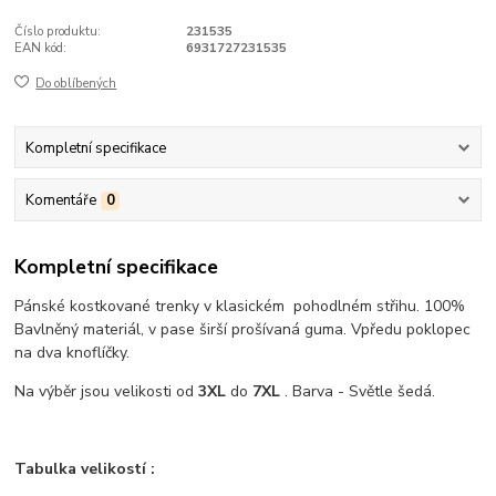
Číslo produktu:
231535
EAN kód:
6931727231535
Do oblíbených
Kompletní specifikace
Komentáře
0
Kompletní specifikace
Pánské kostkované trenky v klasickém pohodlném střihu. 100%
Bavlněný materiál, v pase širší prošívaná guma. Vpředu poklopec
na dva knoflíčky.
Na výběr jsou velikosti od
3XL
do
7XL
. Barva - Světle šedá.
Tabulka velikostí :