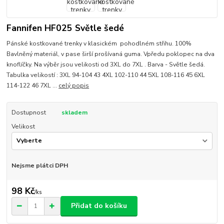
Fannifen HF025 Světle šedé
Pánské kostkované trenky v klasickém pohodlném střihu. 100%
Bavlněný materiál, v pase širší prošívaná guma. Vpředu poklopec na dva
knoflíčky. Na výběr jsou velikosti od 3XL do 7XL . Barva - Světle šedá.
Tabulka velikostí : 3XL 94-104 43 4XL 102-110 44 5XL 108-116 45 6XL
114-122 46 7XL ...
celý popis
Dostupnost
skladem
Velikost
Nejsme plátci DPH
98 Kč
/
ks
Přidat do košíku