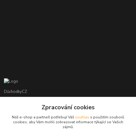
DůchodkyCZ
Jana Krejčí
Zpracování cookies
+420 412384749
Náš e-shop a partneři potřebují Váš
souhlas
s použitím souborů
cookies, aby Vám mohli zobrazovat informace týkající se Vašich
objednavky@duchodky.cz
zájmů.