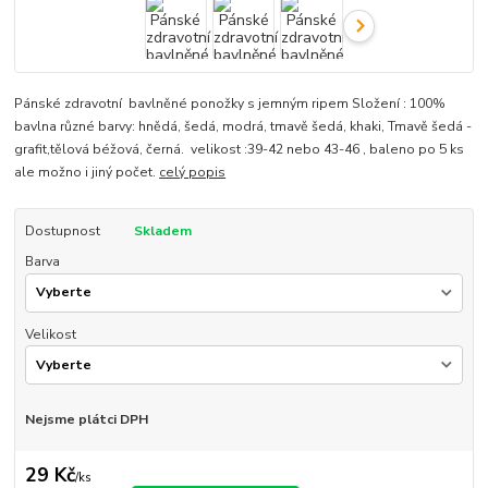
Pánské zdravotní bavlněné ponožky s jemným ripem Složení : 100%
bavlna různé barvy: hnědá, šedá, modrá, tmavě šedá, khaki, Tmavě šedá -
grafit,tělová béžová, černá. velikost :39-42 nebo 43-46 , baleno po 5 ks
ale možno i jiný počet.
celý popis
Dostupnost
Skladem
Barva
Velikost
Nejsme plátci DPH
29 Kč
/
ks