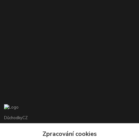
DůchodkyCZ
Jana Krejčí
Zpracování cookies
+420 412384749