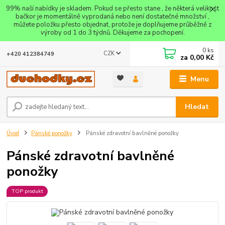
99% naší nabídky je skladem. Pokud se přesto stane , že některá velikost
bačkor je momentálně vyprodaná nebo není dostatečné množství ,
můžete položku přesto objednat, protože je doplňujeme průběžně z
výroby od 1 do 3 týdnů. Děkujeme za pochopení.
0
ks
CZK
+420 412384749
za
0,00 Kč
Menu
Hledat
Úvod
Pánské ponožky
Pánské zdravotní bavlněné ponožky
Pánské zdravotní bavlněné
ponožky
TOP produkt