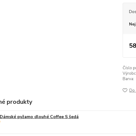
Dos
Nej
58
Číslo p
Výrobc
Barva:
Do 
é produkty
Dámské pyžamo dlouhé Coffee S šedá