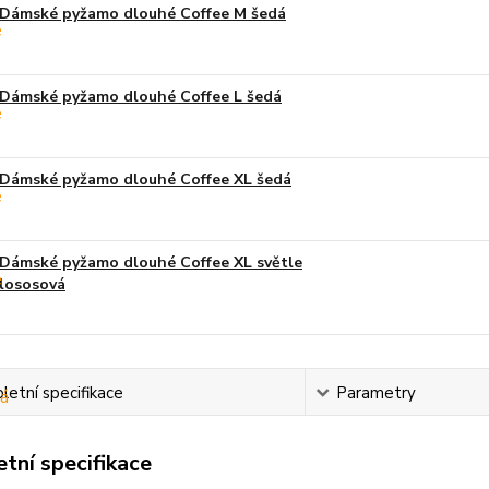
Dámské pyžamo dlouhé Coffee M šedá
Dámské pyžamo dlouhé Coffee L šedá
Dámské pyžamo dlouhé Coffee XL šedá
Dámské pyžamo dlouhé Coffee XL světle
lososová
etní specifikace
Parametry
tní specifikace