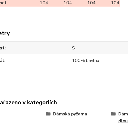
lhot
104
104
104
104
etry
st
S
ál
100% bavlna
zařazeno v kategoriích
Dámská pyžama
Dám
dlo