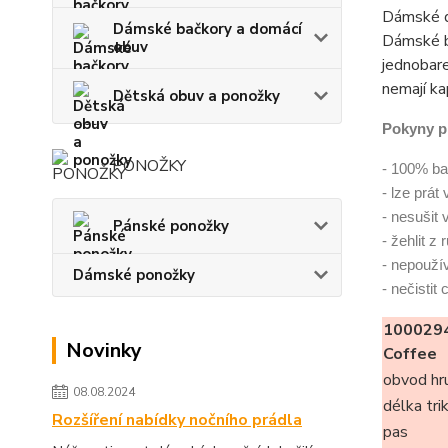
Dámské d
Dámské bačkory a domácí
Dámské b
obuv
jednobare
nemají ka
Dětská obuv a ponožky
Pokyny p
PONOŽKY
- 100% ba
- lze prát
- nesušit 
Pánské ponožky
- žehlit z
- nepoužív
Dámské ponožky
- nečistit
100029
Novinky
Coffee
obvod hr
08.08.2024
délka tri
Rozšíření nabídky nočního prádla
pas