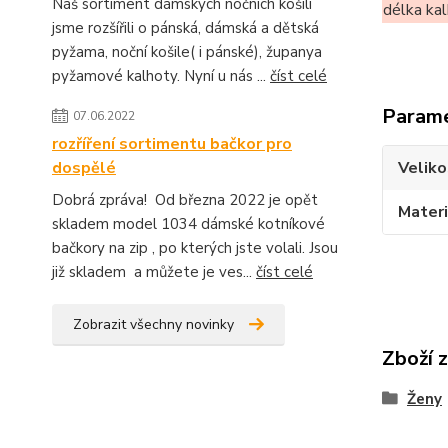
Náš sortiment dámských nočních košilí
délka ka
jsme rozšířili o pánská, dámská a dětská
pyžama, noční košile( i pánské), županya
pyžamové kalhoty. Nyní u nás ...
číst celé
Param
07.06.2022
rozříření sortimentu bačkor pro
dospělé
Veliko
Dobrá zpráva! Od března 2022 je opět
Materi
skladem model 1034 dámské kotníkové
bačkory na zip , po kterých jste volali. Jsou
již skladem a můžete je ves...
číst celé
Zobrazit všechny novinky
Zboží 
Ženy