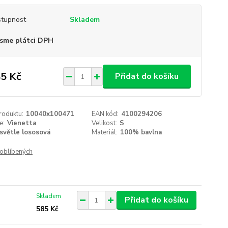
tupnost
Skladem
sme plátci DPH
5 Kč
Přidat do košíku
roduktu:
10040x100471
EAN kód:
4100294206
e:
Vienetta
Velikost:
S
světle lososová
Materiál:
100% bavlna
oblíbených
Skladem
Přidat do košíku
585 Kč