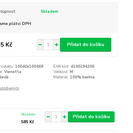
tupnost
Skladem
sme plátci DPH
5 Kč
Přidat do košíku
roduktu:
10040x100468
EAN kód:
4100294206
e:
Vienetta
Velikost:
M
šedá
Materiál:
100% bavlna
oblíbených
Skladem
Přidat do košíku
585 Kč