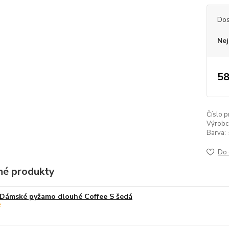
Dos
Nej
58
Číslo p
Výrobc
Barva:
Do 
é produkty
Dámské pyžamo dlouhé Coffee S šedá