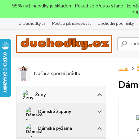
99% naší nabídky je skladem. Pokud se přesto stane , že n
dop
O Duchodky.cz
Postup jak nakupovat
Obchodní podmínky
Úvod
Noční a spodní prádlo
Dáms
Ženy
Dámské župany
Dámská pyžama