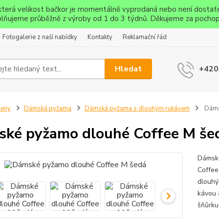
ěkterá velikost bačkor je momentálně vyprodaná nebo není dostat
lňujeme průběžně z výroby od 1 do 3 týdnů. Děkujeme za pochop
Fotogalerie z naší nabídky
Kontakty
Reklamační řád
Hledat
+420
Ženy
Dámská pyžama
Dámská pyžama s dlouhým rukávem
Dáms
ké pyžamo dlouhé Coffee M še
Dámské
Coffee
dlouhý
kávou 
šňůrku