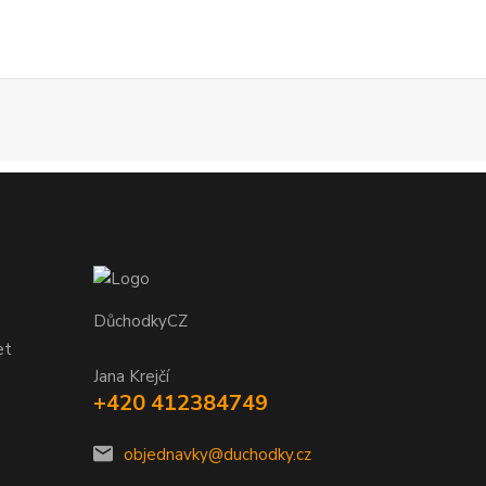
DůchodkyCZ
et
Jana Krejčí
+420 412384749
objednavky@duchodky.cz