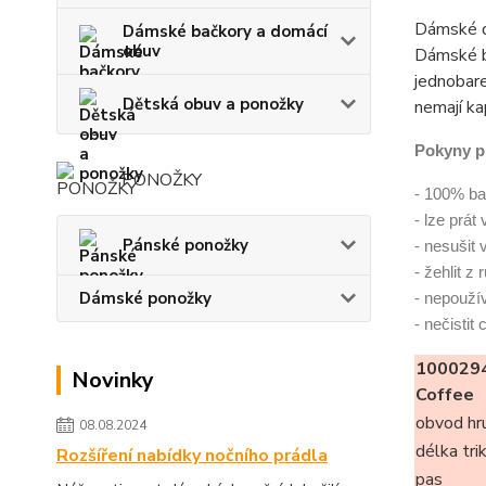
Dámské d
Dámské bačkory a domácí
obuv
Dámské b
jednobare
Dětská obuv a ponožky
nemají ka
Pokyny p
PONOŽKY
- 100% ba
- lze prát
Pánské ponožky
- nesušit 
- žehlit z
Dámské ponožky
- nepoužív
- nečistit
100029
Novinky
Coffee
obvod hr
08.08.2024
délka tri
Rozšíření nabídky nočního prádla
pas