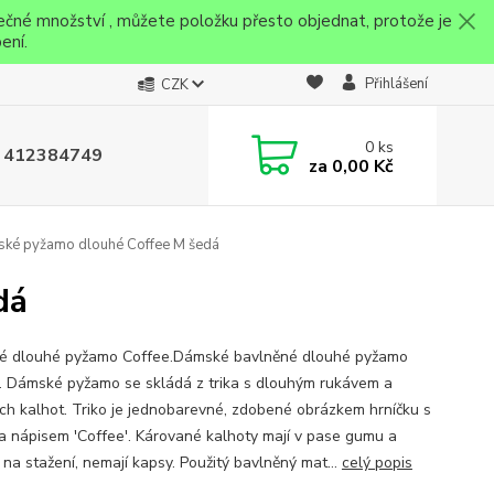
ečné množství , můžete položku přesto objednat, protože je
ení.
Přihlášení
CZK
0
ks
 412384749
za
0,00 Kč
ké pyžamo dlouhé Coffee M šedá
dá
 dlouhé pyžamo Coffee.Dámské bavlněné dlouhé pyžamo
. Dámské pyžamo se skládá z trika s dlouhým rukávem a
ch kalhot. Triko je jednobarevné, zdobené obrázkem hrníčku s
a nápisem 'Coffee'. Kárované kalhoty mají v pase gumu a
 na stažení, nemají kapsy. Použitý bavlněný mat...
celý popis