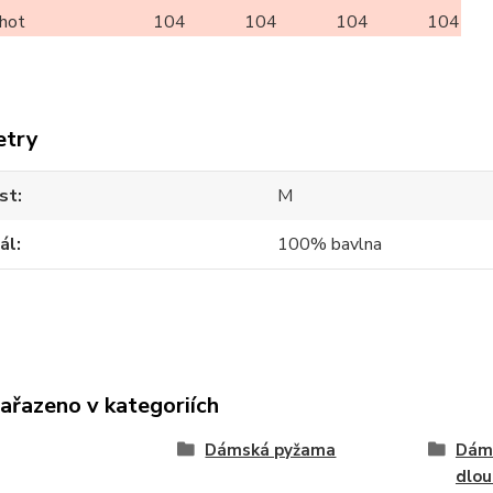
lhot
104
104
104
104
etry
st
M
ál
100% bavlna
zařazeno v kategoriích
Dámská pyžama
Dám
dlo