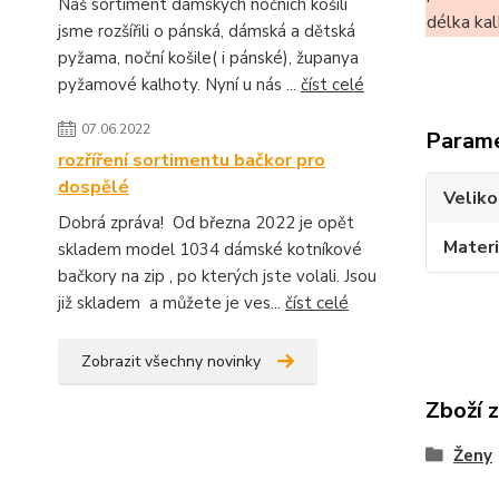
Náš sortiment dámských nočních košilí
délka ka
jsme rozšířili o pánská, dámská a dětská
pyžama, noční košile( i pánské), županya
pyžamové kalhoty. Nyní u nás ...
číst celé
07.06.2022
Param
rozříření sortimentu bačkor pro
dospělé
Veliko
Dobrá zpráva! Od března 2022 je opět
Materi
skladem model 1034 dámské kotníkové
bačkory na zip , po kterých jste volali. Jsou
již skladem a můžete je ves...
číst celé
Zobrazit všechny novinky
Zboží 
Ženy