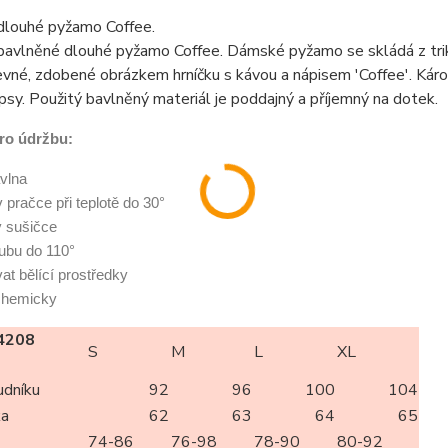
louhé pyžamo Coffee.
avlněné dlouhé pyžamo Coffee. Dámské pyžamo se skládá z trika
vné, zdobené obrázkem hrníčku s kávou a nápisem 'Coffee'. Káro
psy. Použitý bavlněný materiál je poddajný a příjemný na dotek.
ro údržbu:
vlna
 v pračce při teplotě do 30°
v sušičce
 rubu do 110°
at bělící prostředky
 chemicky
4208
S
M
L
XL
udníku
92
96
100
104
ka
62
63
64
65
74-86
76-98
78-90
80-92