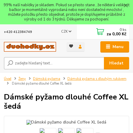
99% naší nabídky je skladem. Pokud se přesto stane , že některá velikost
bačkor je momentálně vyprodaná nebo není dostatečné množství ,
můžete položku přesto objednat, protože je doplňujeme průběžně z
výroby od 1 do 3 týdnů. Děkujeme za pochopení.
0
ks
CZK
+420 412384749
za
0,00 Kč
Menu
Hledat
Úvod
Ženy
Dámská pyžama
Dámská pyžama s dlouhým rukávem
Dámské pyžamo dlouhé Coffee XL šedá
Dámské pyžamo dlouhé Coffee XL
šedá