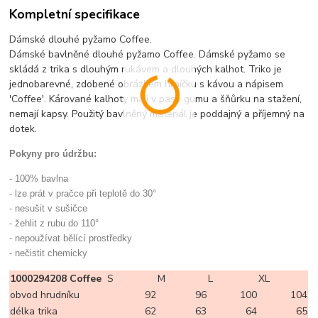
Kompletní specifikace
Dámské dlouhé pyžamo Coffee.
Dámské bavlněné dlouhé pyžamo Coffee. Dámské pyžamo se
skládá z trika s dlouhým rukávem a dlouhých kalhot. Triko je
jednobarevné, zdobené obrázkem hrníčku s kávou a nápisem
'Coffee'. Kárované kalhoty mají v pase gumu a šňůrku na stažení,
nemají kapsy. Použitý bavlněný materiál je poddajný a příjemný na
dotek.
Pokyny pro údržbu:
- 100% bavlna
- lze prát v pračce při teplotě do 30°
- nesušit v sušičce
- žehlit z rubu do 110°
- nepoužívat bělící prostředky
- nečistit chemicky
1000294208 Coffee
S
M
L
XL
obvod hrudníku
92
96
100
104
délka trika
62
63
64
65