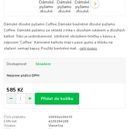
Dámské dlouhé pyžamo Coffee.Dámské bavlněné dlouhé pyžamo
Coffee. Dámské pyžamo se skládá z trika s dlouhým rukávem a dlouhých
kalhot. Triko je jednobarevné, zdobené obrázkem hrníčku s kávou a
nápisem 'Coffee'. Kárované kalhoty mají v pase gumu a šňůrku na
stažení, nemají kapsy. Použitý bavlněný mat...
celý popis
Dostupnost
Skladem
Nejsme plátci DPH
585 Kč
Přidat do košíku
Číslo produktu:
10040x100470
EAN kód:
4100294206
Výrobce:
Vienetta