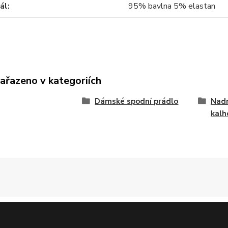
ál
95% bavlna 5% elastan
zařazeno v kategoriích
Dámské spodní prádlo
Nad
kalh