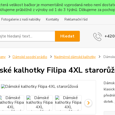
ěkterá velikost bačkor je momentálně vyprodaná nebo není dostat
lňujeme průběžně z výroby od 1 do 3 týdnů. Děkujeme za pochop
Fotogalerie z naší nabídky
Kontakty
Reklamační řád
Hledat
+420
Ženy
Dámské spodní prádlo
Nadměrné dámské kalhotky
Dámské 
ké kalhotky Filipa 4XL starorů
Dámské
klasic
předním
dotek.