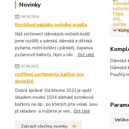
Novinky
08.08.2024
Rozšíření nabídky nočního prádla
Kompl
Náš sortiment dámských nočních košilí
jsme rozšířili o pánská, dámská a dětská
pyžama, noční košile( i pánské), županya
Komple
pyžamové kalhoty. Nyní u nás ...
číst celé
Dámské ka
07.06.2022
Dámské ka
rozříření sortimentu bačkor pro
Použitý m
dospělé
Dobrá zpráva! Od března 2022 je opět
skladem model 1034 dámské kotníkové
Param
bačkory na zip , po kterých jste volali. Jsou
již skladem a můžete je ves...
číst celé
Veliko
Zobrazit všechny novinky