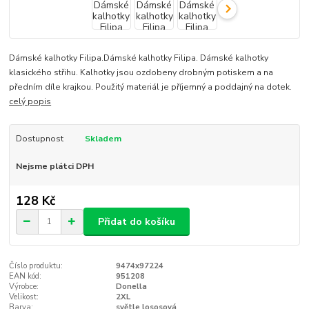
Dámské kalhotky Filipa.Dámské kalhotky Filipa. Dámské kalhotky
klasického střihu. Kalhotky jsou ozdobeny drobným potiskem a na
předním díle krajkou. Použitý materiál je příjemný a poddajný na dotek.
celý popis
Dostupnost
Skladem
Nejsme plátci DPH
128 Kč
Přidat do košíku
Číslo produktu:
9474x97224
EAN kód:
951208
Výrobce:
Donella
Velikost:
2XL
Barva:
světle lososová