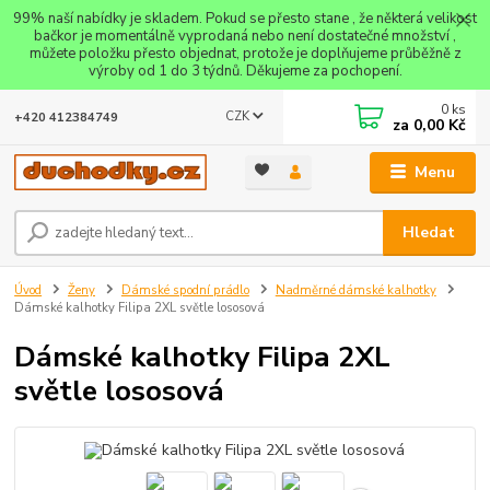
99% naší nabídky je skladem. Pokud se přesto stane , že některá velikost
bačkor je momentálně vyprodaná nebo není dostatečné množství ,
můžete položku přesto objednat, protože je doplňujeme průběžně z
výroby od 1 do 3 týdnů. Děkujeme za pochopení.
0
ks
CZK
+420 412384749
za
0,00 Kč
Menu
Hledat
Úvod
Ženy
Dámské spodní prádlo
Nadměrné dámské kalhotky
Dámské kalhotky Filipa 2XL světle lososová
Dámské kalhotky Filipa 2XL
světle lososová