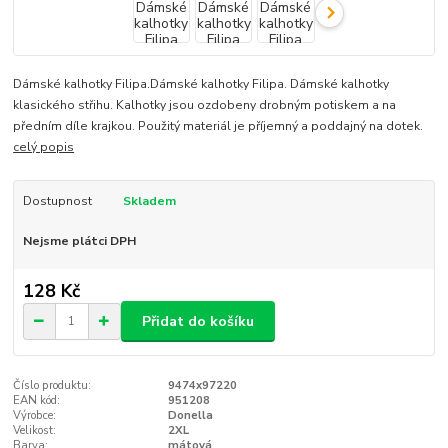
Dámské kalhotky Filipa.Dámské kalhotky Filipa. Dámské kalhotky
klasického střihu. Kalhotky jsou ozdobeny drobným potiskem a na
předním díle krajkou. Použitý materiál je příjemný a poddajný na dotek.
celý popis
Dostupnost
Skladem
Nejsme plátci DPH
128 Kč
Přidat do košíku
Číslo produktu:
9474x97220
EAN kód:
951208
Výrobce:
Donella
Velikost:
2XL
Barva:
mátová