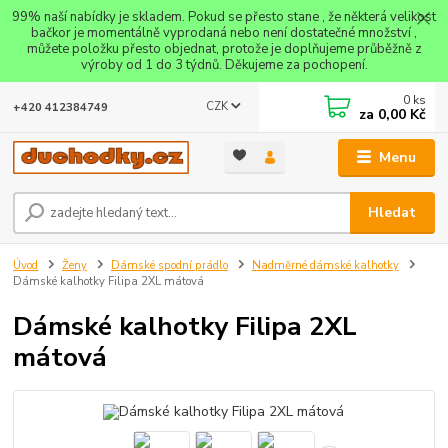
99% naší nabídky je skladem. Pokud se přesto stane , že některá velikost
bačkor je momentálně vyprodaná nebo není dostatečné množství ,
můžete položku přesto objednat, protože je doplňujeme průběžně z
výroby od 1 do 3 týdnů. Děkujeme za pochopení.
0
ks
CZK
+420 412384749
za
0,00 Kč
Menu
Hledat
Úvod
Ženy
Dámské spodní prádlo
Nadměrné dámské kalhotky
Dámské kalhotky Filipa 2XL mátová
Dámské kalhotky Filipa 2XL
mátová