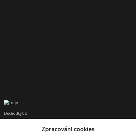
DůchodkyCZ
Jana Krejčí
Zpracování cookies
+420 412384749