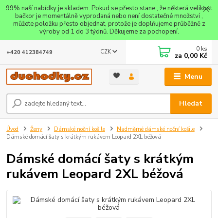
99% naší nabídky je skladem. Pokud se přesto stane , že některá velikost
bačkor je momentálně vyprodaná nebo není dostatečné množství ,
můžete položku přesto objednat, protože je doplňujeme průběžně z
výroby od 1 do 3 týdnů. Děkujeme za pochopení.
0
ks
CZK
+420 412384749
za
0,00 Kč
Menu
Hledat
Úvod
Ženy
Dámské noční košile
Nadměrné dámské noční košile
Dámské domácí šaty s krátkým rukávem Leopard 2XL béžová
Dámské domácí šaty s krátkým
rukávem Leopard 2XL béžová