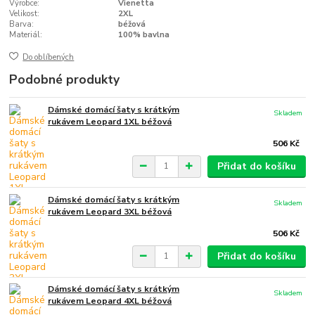
Výrobce:
Vienetta
Velikost:
2XL
Barva:
béžová
Materiál:
100% bavlna
Do oblíbených
Podobné produkty
Dámské domácí šaty s krátkým
Skladem
rukávem Leopard 1XL béžová
506 Kč
Přidat do košíku
Dámské domácí šaty s krátkým
Skladem
rukávem Leopard 3XL béžová
506 Kč
Přidat do košíku
Dámské domácí šaty s krátkým
Skladem
rukávem Leopard 4XL béžová