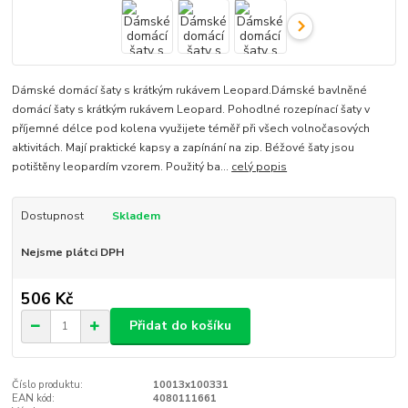
Dámské domácí šaty s krátkým rukávem Leopard.Dámské bavlněné
domácí šaty s krátkým rukávem Leopard. Pohodlné rozepínací šaty v
příjemné délce pod kolena využijete téměř při všech volnočasových
aktivitách. Mají praktické kapsy a zapínání na zip. Béžové šaty jsou
potištěny leopardím vzorem. Použitý ba...
celý popis
Dostupnost
Skladem
Nejsme plátci DPH
506 Kč
Přidat do košíku
Číslo produktu:
10013x100331
EAN kód:
4080111661