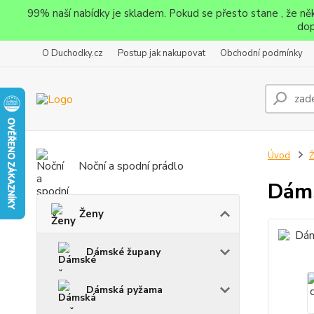
99% naší nabídky je skladem. Pokud se přesto stane , že n
dop
O Duchodky.cz
Postup jak nakupovat
Obchodní podmínky
Úvod
Noční a spodní prádlo
Dáms
Ženy
Dámské župany
Dámská pyžama