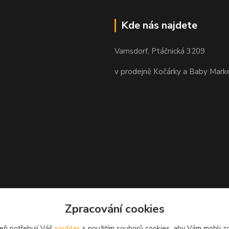
Kde nás najdete
Varnsdorf, Ptáčnická 3209
v prodejně Kočárky a Baby Mark
Zpracování cookies
eři potřebují Váš
souhlas
s použitím souborů cookies, aby Vám mohli z