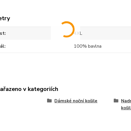
etry
st
4XL
ál
100% bavlna
zařazeno v kategoriích
Dámské noční košile
Nad
koši