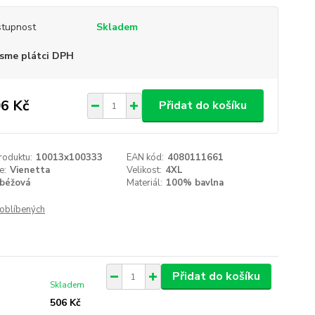
tupnost
Skladem
sme plátci DPH
6 Kč
Přidat do košíku
roduktu:
10013x100333
EAN kód:
4080111661
e:
Vienetta
Velikost:
4XL
béžová
Materiál:
100% bavlna
oblíbených
Přidat do košíku
Skladem
506 Kč