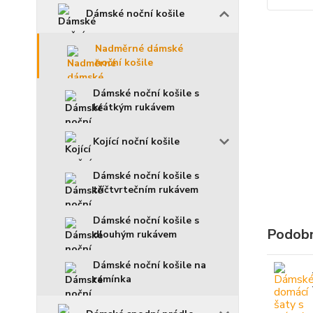
Dámské noční košile
Nadměrné dámské
noční košile
Dámské noční košile s
krátkým rukávem
Kojící noční košile
Dámské noční košile s
tříčtvrtečním rukávem
Dámské noční košile s
Podobn
dlouhým rukávem
Dámské noční košile na
ramínka