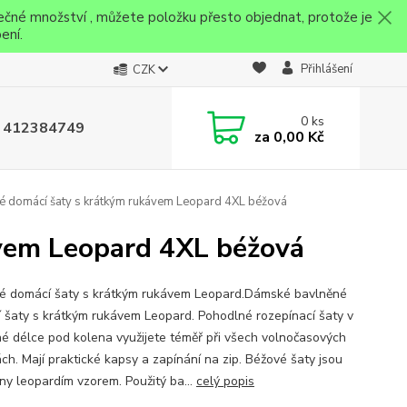
ečné množství , můžete položku přesto objednat, protože je
ení.
Přihlášení
CZK
0
ks
 412384749
za
0,00 Kč
 domácí šaty s krátkým rukávem Leopard 4XL béžová
vem Leopard 4XL béžová
 domácí šaty s krátkým rukávem Leopard.Dámské bavlněné
 šaty s krátkým rukávem Leopard. Pohodlné rozepínací šaty v
né délce pod kolena využijete téměř při všech volnočasových
ách. Mají praktické kapsy a zapínání na zip. Béžové šaty jsou
ěny leopardím vzorem. Použitý ba...
celý popis