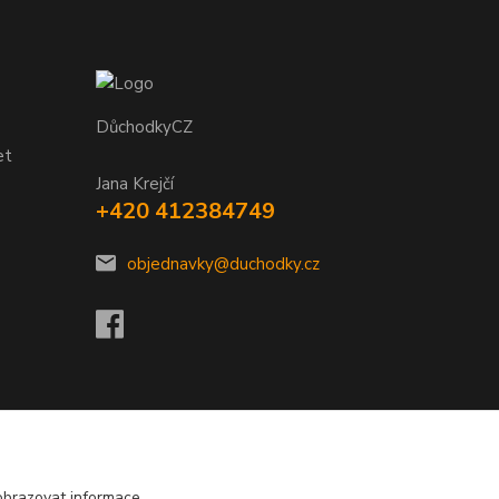
DůchodkyCZ
et
Jana Krejčí
+420 412384749
objednavky@duchodky.cz
obrazovat informace