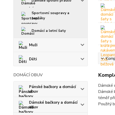
Dámské spodní prádlo
Sportovní soupravy a
tepláky
Domácí a letní šaty
Muži
Kompl
Děti
Komple
DOMÁCÍ OBUV
Dámské d
Pánské bačkory a domácí
obuv
Dámské b
téměř při
Dámské bačkory a domácí
Použitý b
obuv