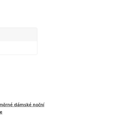
měrné dámské noční
le