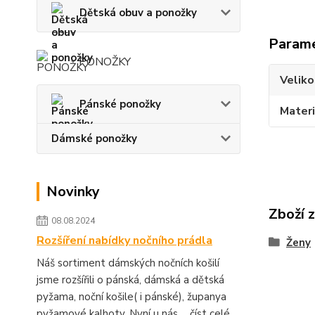
Dětská obuv a ponožky
Param
PONOŽKY
Veliko
Pánské ponožky
Materi
Dámské ponožky
Novinky
Zboží 
08.08.2024
Rozšíření nabídky nočního prádla
Ženy
Náš sortiment dámských nočních košilí
jsme rozšířili o pánská, dámská a dětská
pyžama, noční košile( i pánské), županya
pyžamové kalhoty. Nyní u nás ...
číst celé