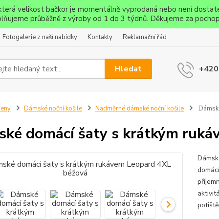
ěkterá velikost bačkor je momentálně vyprodaná nebo není dostat
lňujeme průběžně z výroby od 1 do 3 týdnů. Děkujeme za pochop
Fotogalerie z naší nabídky
Kontakty
Reklamační řád
Hledat
+420
Ženy
Dámské noční košile
Nadměrné dámské noční košile
Dámské
ké domácí šaty s krátkým ruká
Dámské
domácí
příjem
aktivit
potišt