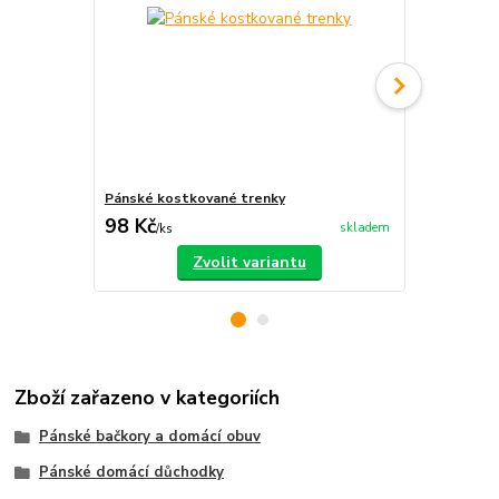
Pánské kostkované trenky
Pánské kost
98 Kč
98 Kč
skladem
/
ks
/
ks
Zvolit variantu
Zboží zařazeno v kategoriích
Pánské bačkory a domácí obuv
Pánské domácí důchodky