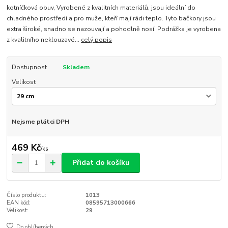
kotníčková obuv, Vyrobené z kvalitních materiálů, jsou ideální do
chladného prostředí a pro muže, kteří mají rádi teplo. Tyto bačkory jsou
extra široké, snadno se nazouvají a pohodlně nosí. Podrážka je vyrobena
z kvalitního neklouzavé...
celý popis
Dostupnost
Skladem
Velikost
Nejsme plátci DPH
469 Kč
/
ks
Přidat do košíku
Číslo produktu:
1013
EAN kód:
08595713000666
Velikost:
29
Do oblíbených