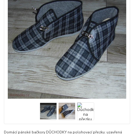
Domácí pánské bačkory DŮCHODKY na polohovací přezku: uzavřená