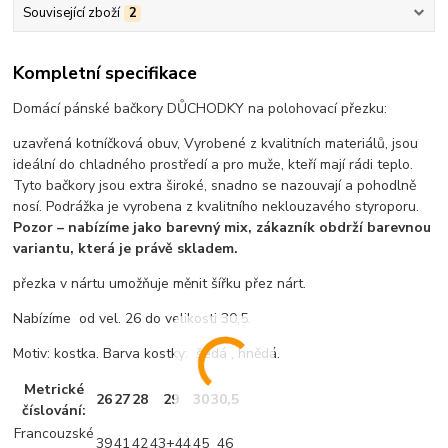
Související zboží
2
Kompletní specifikace
Domácí pánské bačkory DŮCHODKY na polohovací přezku:
uzavřená kotníčková obuv, Vyrobené z kvalitních materiálů, jsou
ideální do chladného prostředí a pro muže, kteří mají rádi teplo.
Tyto bačkory jsou extra široké, snadno se nazouvají a pohodlně
nosí. Podrážka je vyrobena z kvalitního neklouzavého styroporu.
Pozor – nabízíme jako barevný mix, zákazník obdrží barevnou
variantu, která je právě skladem.
přezka v nártu umožňuje měnit šířku přez nárt.
Nabízíme od vel. 26 do velikosti 30,5.
Motiv: kostka. Barva kostky: šedá , hnědá.
Metrické
26
27
28
29
30
30,5
číslování:
Francouzské
39
41
42
43+44
45
46