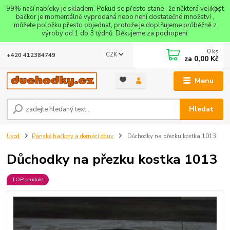
99% naší nabídky je skladem. Pokud se přesto stane , že některá velikost
bačkor je momentálně vyprodaná nebo není dostatečné množství ,
můžete položku přesto objednat, protože je doplňujeme průběžně z
výroby od 1 do 3 týdnů. Děkujeme za pochopení.
0
ks
CZK
+420 412384749
za
0,00 Kč
Menu
Hledat
Úvod
Pánské bačkory a domácí obuv
Důchodky na přezku kostka 1013
Důchodky na přezku kostka 1013
TOP produkt