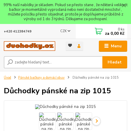
99% naší nabídky je skladem. Pokud se přesto stane , že některá velikost
bačkor je momentálně vyprodaná nebo není dostatečné množství ,
můžete položku přesto objednat, protože je doplňujeme průběžně z
výroby od 1 do 3 týdnů. Děkujeme za pochopení.
0
ks
CZK
+420 412384749
za
0,00 Kč
Menu
Hledat
Úvod
Pánské bačkory a domácí obuv
Důchodky pánské na zip 1015
Důchodky pánské na zip 1015