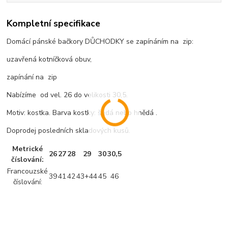
Kompletní specifikace
Domácí pánské bačkory DŮCHODKY se zapínáním na zip:
uzavřená kotníčková obuv,
zapínání na zip
Nabízíme od vel. 26 do velikosti 30,5.
Motiv: kostka. Barva kostky: šedá nebo hnědá .
Doprodej posledních skladových kusů.
Metrické
26
27
28
29
30
30,5
číslování:
Francouzské
39
41
42
43+44
45
46
číslování: