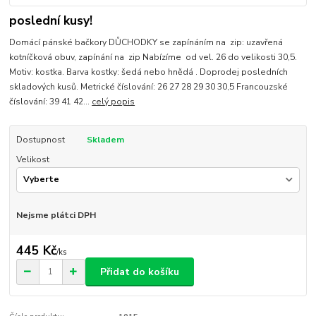
poslední kusy!
Domácí pánské bačkory DŮCHODKY se zapínáním na zip: uzavřená
kotníčková obuv, zapínání na zip Nabízíme od vel. 26 do velikosti 30,5.
Motiv: kostka. Barva kostky: šedá nebo hnědá . Doprodej posledních
skladových kusů. Metrické číslování: 26 27 28 29 30 30,5 Francouzské
číslování: 39 41 42...
celý popis
Dostupnost
Skladem
Velikost
Nejsme plátci DPH
445 Kč
/
ks
Přidat do košíku