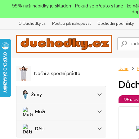
99% naší nabídky je skladem. Pokud se přesto stane , že n
dop
O Duchodky.cz
Postup jak nakupovat
Obchodní podmínky
Úvod
P
Noční a spodní prádlo
Důch
Ženy
TOP prod
Muži
Děti