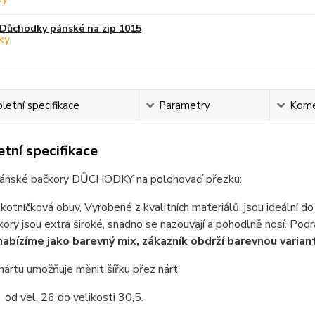
Důchodky pánské na zip 1015
etní specifikace
Parametry
Kome
tní specifikace
ánské bačkory DŮCHODKY na polohovací přezku:
kotníčková obuv, Vyrobené z kvalitních materiálů, jsou ideální do 
ory jsou extra široké, snadno se nazouvají a pohodlně nosí. Podr
nabízíme jako barevný mix, zákazník obdrží barevnou varian
nártu umožňuje měnit šířku přez nárt.
od vel. 26 do velikosti 30,5.