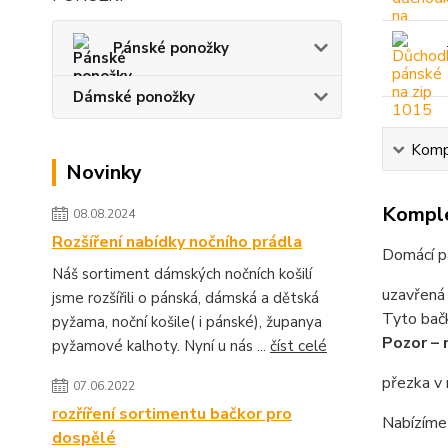
Pánské ponožky
Dámské ponožky
Kompl
Novinky
Komple
08.08.2024
Rozšíření nabídky nočního prádla
Domácí p
Náš sortiment dámských nočních košilí
uzavřená 
jsme rozšířili o pánská, dámská a dětská
Tyto bačk
pyžama, noční košile( i pánské), županya
Pozor – 
pyžamové kalhoty. Nyní u nás ...
číst celé
přezka v 
07.06.2022
rozříření sortimentu bačkor pro
Nabízíme 
dospělé