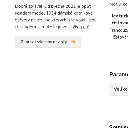
Motiv: ko
Dobrá zpráva! Od března 2022 je opět
skladem model 1034 dámské kotníkové
Metric
bačkory na zip , po kterých jste volali. Jsou
číslován
již skladem a můžete je ves...
číst celé
Francouz
číslován
Zobrazit všechny novinky
Param
Veliko
Souvise