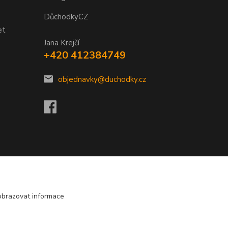
DůchodkyCZ
et
Jana Krejčí
+420 412384749
objednavky@duchodky.cz
obrazovat informace