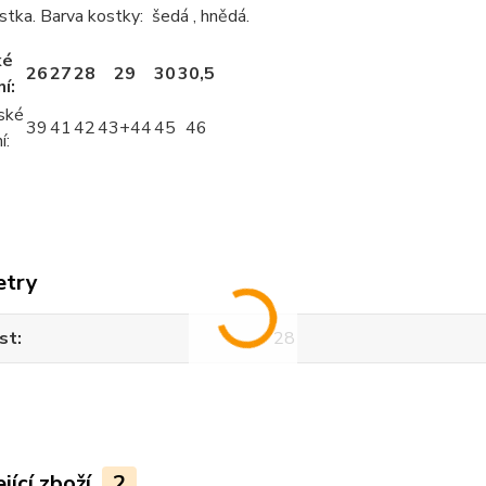
stka. Barva kostky: šedá , hnědá.
ké
26
27
28
29
30
30,5
í:
ské
39
41
42
43+44
45
46
í:
etry
st
28
jící zboží
2