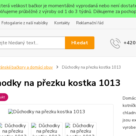
ěkterá velikost bačkor je momentálně vyprodaná nebo není dostat
lňujeme průběžně z výroby od 1 do 3 týdnů. Děkujeme za pochop
Fotogalerie z naší nabídky
Kontakty
Reklamační řád
Hledat
+420
ánské bačkory a domácí obuv
Důchodky na přezku kostka 1013
odky na přezku kostka 1013
ukt
Domácí
kotníčk
chladné
jsou e
vyrobe