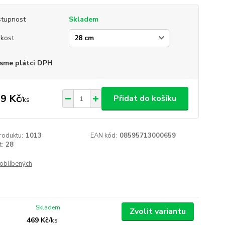
tupnost
Skladem
ikost
sme plátci DPH
9 Kč
Přidat do košíku
/
ks
roduktu:
1013
EAN kód:
08595713000659
t:
28
oblíbených
Skladem
Zvolit variantu
469 Kč
/
ks