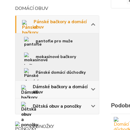
DOMÁCÍ OBUV
Pánské bačkory a domácí
obuv
pantofle pro muže
mokasínové bačkory
Pánské domácí důchodky
Dámské bačkory a domácí
obuv
Podobn
Dětská obuv a ponožky
PONOŽKY