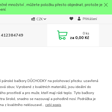
ečné množství , můžete položku přesto objednat, protože je
ení.
Přihlášení
CZK
0
ks
 412384749
za
0,00 Kč
 pánské bačkory DŮCHODKY na polohovací přezku: uzavřená
ová obuv, Vyrobené z kvalitních materiálů, jsou ideální do
ho prostředí a pro muže, kteří mají rádi teplo. Tyto bačkory
xtra široké, snadno se nazouvají a pohodlně nosí. Podrážka je
na z kvalitního neklouzavé...
celý popis