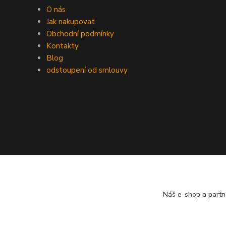
O nás
Jak nakupovat
Obchodní podmínky
Kontakty
Blog
odstoupení od smlouvy
Náš e-shop a partn