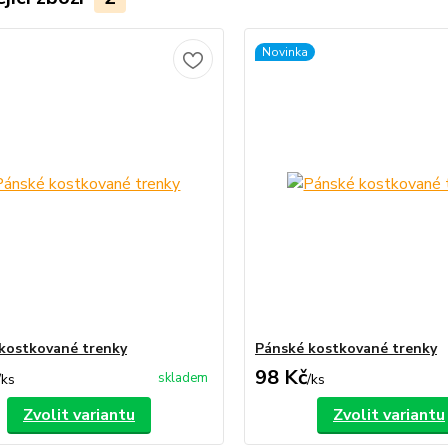
Novinka
kostkované trenky
Pánské kostkované trenky
98 Kč
skladem
/
ks
/
ks
Zvolit variantu
Zvolit variantu