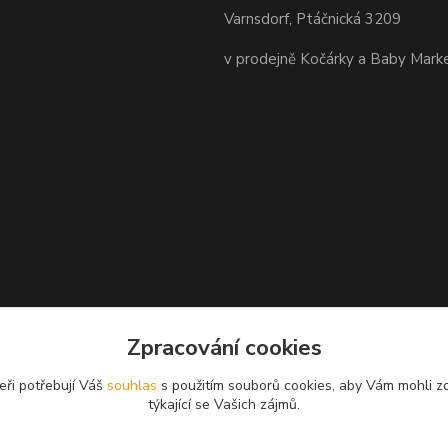
Varnsdorf, Ptáčnická 3209
v prodejně Kočárky a Baby Mark
Zpracování cookies
eři potřebují Váš
souhlas
s použitím souborů cookies, aby Vám mohli z
týkající se Vašich zájmů.