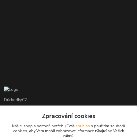
DůchodkyCZ
Jana Krejčí
Zpracování cookies
+420 412384749
Náš e-shop a partneři potřebují Váš
souhlas
s použitím souborů
cookies, aby Vám mohli zobrazovat informace týkající se Vašich
objednavky@duchodky.cz
zájmů.