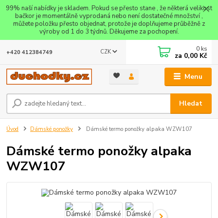
99% naší nabídky je skladem. Pokud se přesto stane , že některá velikost
bačkor je momentálně vyprodaná nebo není dostatečné množství ,
můžete položku přesto objednat, protože je doplňujeme průběžně z
výroby od 1 do 3 týdnů. Děkujeme za pochopení.
0
ks
CZK
+420 412384749
za
0,00 Kč
Menu
Hledat
Úvod
Dámské ponožky
Dámské termo ponožky alpaka WZW107
Dámské termo ponožky alpaka
WZW107