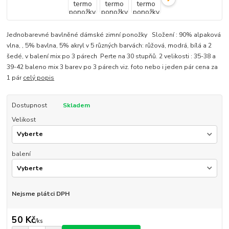
Jednobarevné bavlněné dámské zimní ponožky Složení : 90% alpaková
vlna, , 5% bavlna, 5% akryl v 5 různých barvách: růžová, modrá, bílá a 2
šedé, v balení mix po 3 párech Perte na 30 stupňů. 2 velikosti : 35-38 a
39-42 baleno mix 3 barev po 3 párech viz. foto nebo i jeden pár cena za
1 pár
celý popis
Dostupnost
Skladem
Velikost
balení
Nejsme plátci DPH
50 Kč
/
ks