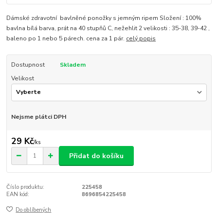
Dámské zdravotní bavlněné ponožky s jemným ripem Složení : 100%
bavlna bílá barva, prát na 40 stupňů C, nežehlit 2 velikosti : 35-38, 39-42 ,
baleno po 1 nebo 5 párech. cena za 1 pár.
celý popis
Dostupnost
Skladem
Velikost
Nejsme plátci DPH
29 Kč
/
ks
Přidat do košíku
Číslo produktu:
225458
EAN kód:
8696854225458
Do oblíbených