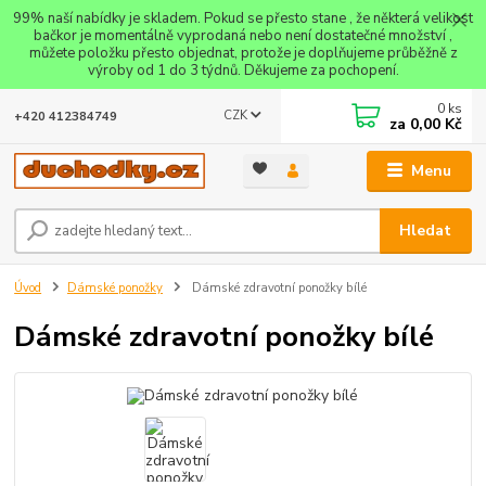
99% naší nabídky je skladem. Pokud se přesto stane , že některá velikost
bačkor je momentálně vyprodaná nebo není dostatečné množství ,
můžete položku přesto objednat, protože je doplňujeme průběžně z
výroby od 1 do 3 týdnů. Děkujeme za pochopení.
0
ks
CZK
+420 412384749
za
0,00 Kč
Menu
Hledat
Úvod
Dámské ponožky
Dámské zdravotní ponožky bílé
Dámské zdravotní ponožky bílé