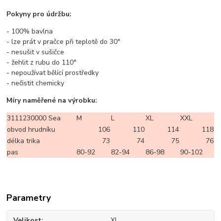
Pokyny pro údržbu:
- 100% bavlna
- lze prát v pračce při teplotě do 30°
- nesušit v sušičce
- žehlit z rubu do 110°
- nepoužívat bělící prostředky
- nečistit chemicky
Míry naměřené na výrobku:
3111230000 Sea
M
L
XL
XXL
obvod hrudníku
106
110
114
118
délka trika
73
74
75
76
pas
80-92
82-94
86-98
90-102
Parametry
Velikost
XL