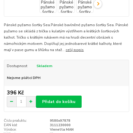
Pánské pyžamo šortky Sea.Pánské bavlněné pyžamo šortky Sea. Pánské
pyžamo se skládá z trička s kulatým výstřihem a krátkých šortkových
kalhot. Tričko s krátkým rukávem má na hrudi decentní obrázek s
námořnickým motivem. Doplňují jej jednobarevé krátké kalhoty, které
mají v pase gumu a šňůrku na staž...
celý popis
Dostupnost
Skladem
Nejsme plátci DPH
396 Kč
Přidat do košíku
Číslo produktu:
9580x97878
EAN kód:
3111230000
Výrobce:
Vienetta MAN