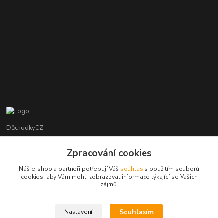
DůchodkyCZ
Jana Krejčí
Zpracování cookies
+420 412384749
Náš e-shop a partneři potřebují Váš
souhlas
s použitím souborů
cookies, aby Vám mohli zobrazovat informace týkající se Vašich
objednavky@duchodky.cz
zájmů.
Souhlasím
Nastavení