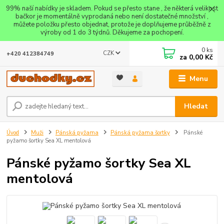
99% naší nabídky je skladem. Pokud se přesto stane , že některá velikost
bačkor je momentálně vyprodaná nebo není dostatečné množství ,
můžete položku přesto objednat, protože je doplňujeme průběžně z
výroby od 1 do 3 týdnů. Děkujeme za pochopení.
0
ks
CZK
+420 412384749
za
0,00 Kč
Menu
Hledat
Úvod
Muži
Pánská pyžama
Pánská pyžama šortky
Pánské
pyžamo šortky Sea XL mentolová
Pánské pyžamo šortky Sea XL
mentolová