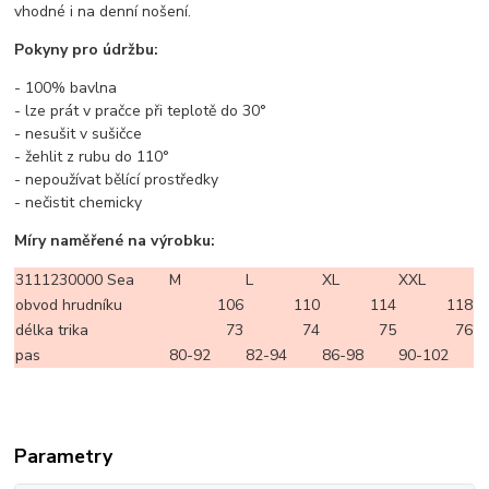
vhodné i na denní nošení.
Pokyny pro údržbu:
- 100% bavlna
- lze prát v pračce při teplotě do 30°
- nesušit v sušičce
- žehlit z rubu do 110°
- nepoužívat bělící prostředky
- nečistit chemicky
Míry naměřené na výrobku:
3111230000 Sea
M
L
XL
XXL
obvod hrudníku
106
110
114
118
délka trika
73
74
75
76
pas
80-92
82-94
86-98
90-102
Parametry