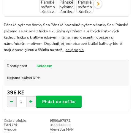
Pánské pyžamo šortky Sea.Pánské bavlněné pyžamo šortky Sea. Pánské
pyžamo se skládá z trička s kulatým výstřihem a krátkých šortkových
kalhot. Tričko s krátkým rukávem má na hrudi decentní obrázek s
námořnickým motivem. Doplňují jej jednobarevé krátké kalhoty, které
mají v pase gumu a šňůrku na staž...
celý popis
Dostupnost
Skladem
Nejsme plátci DPH
396 Kč
Přidat do košíku
Číslo produktu:
9580x97872
EAN kód:
3111230000
Výrobce:
Vienetta MAN