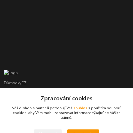
DůchodkyCZ
Jana Krejčí
Zpracování cookies
+420 412384749
Náš e-shop a partneři potřebují Váš
souhlas
s použitím souborů
cookies, aby Vám mohli zobrazovat informace týkající se Vašich
objednavky@duchodky.cz
zájmů.