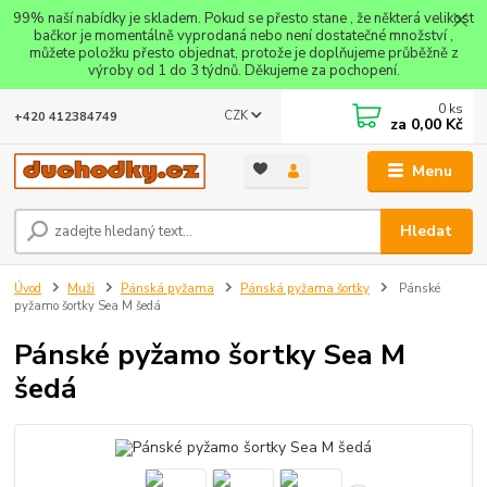
99% naší nabídky je skladem. Pokud se přesto stane , že některá velikost
bačkor je momentálně vyprodaná nebo není dostatečné množství ,
můžete položku přesto objednat, protože je doplňujeme průběžně z
výroby od 1 do 3 týdnů. Děkujeme za pochopení.
0
ks
CZK
+420 412384749
za
0,00 Kč
Menu
Hledat
Úvod
Muži
Pánská pyžama
Pánská pyžama šortky
Pánské
pyžamo šortky Sea M šedá
Pánské pyžamo šortky Sea M
šedá