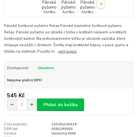
Pánské šortkové pyžamo Relax.Pánské bavlněné šortkové pyžamo
Relax. Pánské pyžamo se skládá z trička s krátkým rukávem a krátkých
šortkových kalhot. Na jednobarevném tričku je obrázek opičáka, který
relaxuje na pláži s drinkem. Šortky mají praktické kapsy, v pase gumu a
šňůrku na stáhnutí. Použitý m...
celý popis
Dostupnost
Skladem
Nejsme plátci DPH
545 Kč
Přidat do košíku
Číslo produktu:
10029x100416
EAN kód:
4084290000
Výrobce:
Vienetta MAN