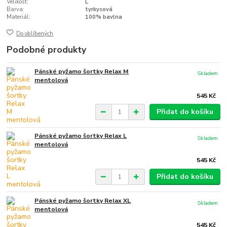
Velikost:
L
Barva:
tyrkysová
Materiál:
100% bavlna
Do oblíbených
Podobné produkty
Pánské pyžamo šortky Relax M
Skladem
mentolová
545 Kč
Přidat do košíku
Pánské pyžamo šortky Relax L
Skladem
mentolová
545 Kč
Přidat do košíku
Pánské pyžamo šortky Relax XL
Skladem
mentolová
545 Kč