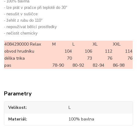
- 100% bavlna
- lze prát v pračce při teplotě do 30°
- nesušit v sušičce
- žehlit z rubu do 110°
- nepoužívat bělící prostředky
- nečistit chemicky
4084290000 Relax
M
L
XL
XXL
obvod hrudníku
104
106
112
114
délka trika
70
73
76
76
pas
78-90
80-92
82-94
86-98
Parametry
Velikost
L
Materiál
100% bavlna