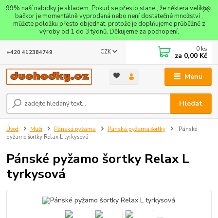
99% naší nabídky je skladem. Pokud se přesto stane , že některá velikost
bačkor je momentálně vyprodaná nebo není dostatečné množství ,
můžete položku přesto objednat, protože je doplňujeme průběžně z
výroby od 1 do 3 týdnů. Děkujeme za pochopení.
0
ks
CZK
+420 412384749
za
0,00 Kč
Menu
Hledat
Úvod
Muži
Pánská pyžama
Pánská pyžama šortky
Pánské
pyžamo šortky Relax L tyrkysová
Pánské pyžamo šortky Relax L
tyrkysová