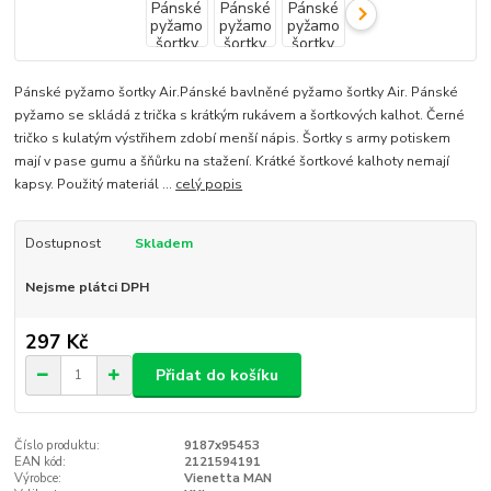
Pánské pyžamo šortky Air.Pánské bavlněné pyžamo šortky Air. Pánské
pyžamo se skládá z trička s krátkým rukávem a šortkových kalhot. Černé
tričko s kulatým výstřihem zdobí menší nápis. Šortky s army potiskem
mají v pase gumu a šňůrku na stažení. Krátké šortkové kalhoty nemají
kapsy. Použitý materiál ...
celý popis
Dostupnost
Skladem
Nejsme plátci DPH
297 Kč
Přidat do košíku
Číslo produktu:
9187x95453
EAN kód:
2121594191
Výrobce:
Vienetta MAN