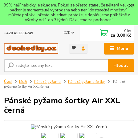
99% naší nabídky je skladem. Pokud se přesto stane , že některá velikost
bačkor je momentálně vyprodaná nebo není dostatečné množství ,
můžete položku přesto objednat, protože je doplňujeme průběžně z
výroby od 1 do 3 týdnů. Děkujeme za pochopení.
0
ks
CZK
+420 412384749
za
0,00 Kč
Menu
Hledat
Úvod
Muži
Pánská pyžama
Pánská pyžama šortky
Pánské
pyžamo šortky Air XXL černá
Pánské pyžamo šortky Air XXL
černá