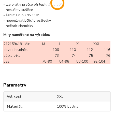
- lze prát v pračce při teplotě do 30°
- nesušit v sušičce
- žehlit z rubu do 110°
- nepoužívat bělící prostředky
- nečistit chemicky
Míry naměřené na výrobku:
2121594191 Air
M
L
XL
XXL
obvod hrudníku
106
110
112
116
délka trika
73
74
75
76
pas
78-90
84-96
88-100
92-104
Parametry
Velikost
XXL
Materiál
100% bavlna