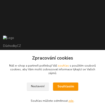
DůchodkyCZ
Jana Krejčí
Zpracování cookies
+420 412384749
Náš e-shop a partneři potřebují Váš
souhlas
s použitím souborů
cookies, aby Vám mohli zobrazovat informace týkající se Vašich
objednavky@duchodky.cz
zájmů.
Souhlasím
Nastavení
Souhlas můžete odmítnout
zde
.
Vytvořeno na
Eshop-rychle.cz