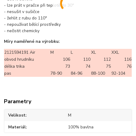
- lze prát v pračce při teplotě do 30°
- nesušit v sušičce
- žehlit z rubu do 110°
- nepoužívat bělící prostředky
- nečistit chemicky
Míry naměřené na výrobku:
2121594191 Air
M
L
XL
XXL
obvod hrudníku
106
110
112
116
délka trika
73
74
75
76
pas
78-90
84-96
88-100
92-104
Parametry
Velikost
M
Materiál
100% bavlna