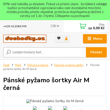
99% naší nabídky je skladem. Pokud se přesto stane , že některá velikost
bačkor je momentálně vyprodaná nebo není dostatečné množství ,
můžete položku přesto objednat, protože je doplňujeme průběžně z
výroby od 1 do 3 týdnů. Děkujeme za pochopení.
0
ks
CZK
+420 412384749
za
0,00 Kč
Menu
Hledat
Úvod
Muži
Pánská pyžama
Pánská pyžama šortky
Pánské
pyžamo šortky Air M černá
Pánské pyžamo šortky Air M
černá