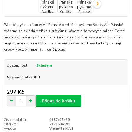
Pánské pyžamo šortky Air.Pánské bavlněné pyžamo šortky Air. Pánské
pyžamo se skládá z trička s krátkým rukávem a šortkových kalhot. Černé
tričko s kulatým výstřihem zdobí menší nápis. Šortky s army potiskem
mají v pase gumu a šňůrku na stažení. Krátké šortkové kalhoty nemají
kapsy. Použitý materiál ...
celý popis
Dostupnost
Skladem
Nejsme plátci DPH
297 Kč
Přidat do košíku
Číslo produktu:
9187x95450
EAN kód:
2121594191
Výrobce:
Vienetta MAN