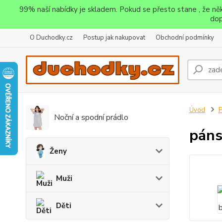
99% naší nabídky je skladem. Pokud se přesto stane , že n
dop
O Duchodky.cz
Postup jak nakupovat
Obchodní podmínky
Úvod
P
Noční a spodní prádlo
páns
Ženy
Muži
Děti