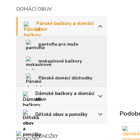
DOMÁCÍ OBUV
Pánské bačkory a domácí
obuv
pantofle pro muže
mokasínové bačkory
Pánské domácí důchodky
Dámské bačkory a domácí
obuv
Podobn
Dětská obuv a ponožky
PONOŽKY