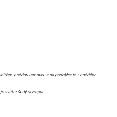
vnitřek, hnědou lemovku a na podrážce je z hnědého
e světle šedý styropor.