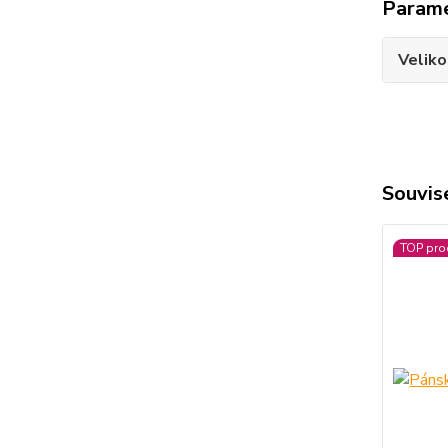
Param
Veliko
Souvise
TOP pro