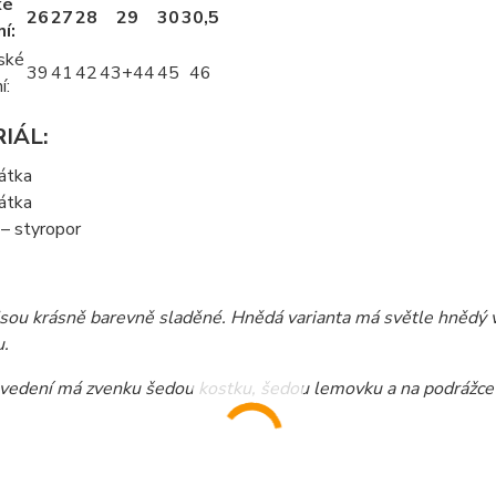
ké
26
27
28
29
30
30,5
í:
ské
39
41
42
43+44
45
46
í:
IÁL:
látka
látka
– styropor
jsou krásně barevně sladěné. Hnědá varianta má světle hnědý 
u.
vedení má zvenku šedou kostku, šedou lemovku a na podrážce j