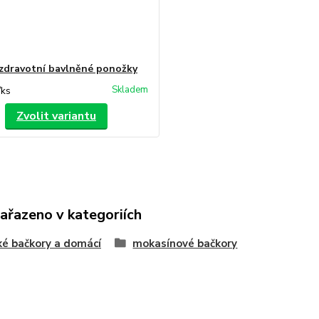
zdravotní bavlněné ponožky
Skladem
/
ks
Zvolit variantu
zařazeno v kategoriích
é bačkory a domácí
mokasínové bačkory