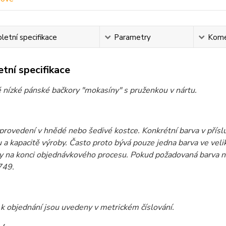
etní specifikace
Parametry
Kome
tní specifikace
 nízké pánské bačkory "mokasíny" s pruženkou v nártu.
rovedení v hnědé nebo šedivé kostce. Konkrétní barva v přísluš
 a kapacitě výroby. Často proto bývá pouze jedna barva ve velik
 na konci objednávkového procesu. Pokud požadovaná barva ne
49.
 k objednání jsou uvedeny v metrickém číslování.