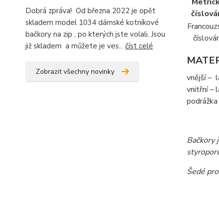
Metric
Dobrá zpráva! Od března 2022 je opět
číslován
skladem model 1034 dámské kotníkové
Francouz
bačkory na zip , po kterých jste volali. Jsou
číslován
již skladem a můžete je ves...
číst celé
MATER
Zobrazit všechny novinky
vnější – 
vnitřní – 
podrážka 
Bačkory 
styropor
Šedé pro