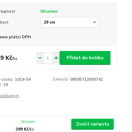
tupnost
Skladem
ikost
sme plátci DPH
9 Kč
Přidat do košíku
/
ks
roduktu:
1014-04
EAN kód:
08595713000741
t:
29
oblíbených
Skladem
Zvolit variantu
399 Kč
/
ks