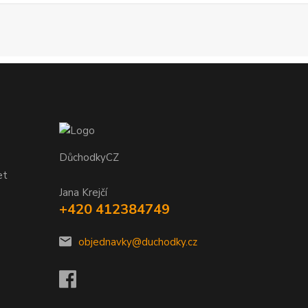
DůchodkyCZ
et
Jana Krejčí
+420 412384749
objednavky@duchodky.cz