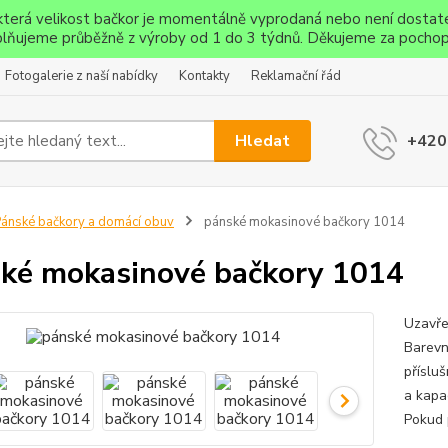
ěkterá velikost bačkor je momentálně vyprodaná nebo není dostat
lňujeme průběžně z výroby od 1 do 3 týdnů. Děkujeme za pochop
Fotogalerie z naší nabídky
Kontakty
Reklamační řád
Hledat
+420
ánské bačkory a domácí obuv
pánské mokasinové bačkory 1014
ké mokasinové bačkory 1014
Uzavře
Barevn
příslu
a kapa
Pokud p