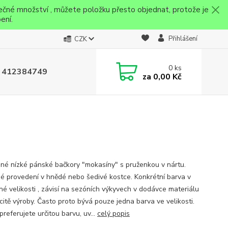
ečné množství , můžete položku přesto objednat, protože je
ení.
Přihlášení
CZK
0
ks
 412384749
za
0,00 Kč
né nízké pánské bačkory "mokasíny" s pruženkou v nártu.
é provedení v hnědé nebo šedivé kostce. Konkrétní barva v
šné velikosti , závisí na sezóních výkyvech v dodávce materiálu
citě výroby. Často proto bývá pouze jedna barva ve velikosti.
referujete určitou barvu, uv...
celý popis