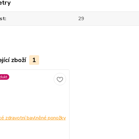
etry
st
29
jící zboží
1
dukt