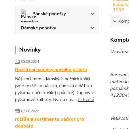
Pánské ponožky
Kompl
Dámské ponožky
Komple
Novinky
Uzavřené
08.08.2024
Rozšíření nabídky nočního prádla
Barevné p
Náš sortiment dámských nočních košilí
materiálu
jsme rozšířili o pánská, dámská a dětská
poznámky
pyžama, noční košile( i pánské), županya
4123847
pyžamové kalhoty. Nyní u nás ...
číst celé
07.06.2022
Velikosti
rozříření sortimentu bačkor pro
dospělé