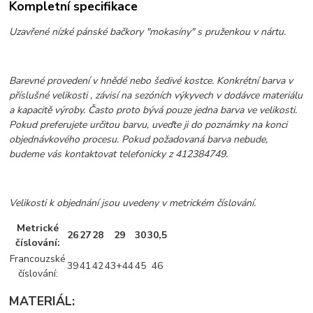
Kompletní specifikace
Uzavřené nízké pánské bačkory "mokasíny" s pruženkou v nártu.
Barevné provedení v hnědé nebo šedivé kostce. Konkrétní barva v
příslušné velikosti , závisí na sezóních výkyvech v dodávce materiálu
a kapacitě výroby. Často proto bývá pouze jedna barva ve velikosti.
Pokud preferujete určitou barvu, uveďte ji do poznámky na konci
objednávkového procesu. Pokud požadovaná barva nebude,
budeme vás kontaktovat telefonicky z 412384749.
Velikosti k objednání jsou uvedeny v metrickém číslování.
Metrické
26
27
28
29
30
30,5
číslování:
Francouzské
39
41
42
43+44
45
46
číslování:
MATERIÁL: