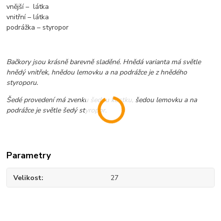
vnější – látka
vnitřní – látka
podrážka – styropor
Bačkory jsou krásně barevně sladěné. Hnědá varianta má světle
hnědý vnitřek, hnědou lemovku a na podrážce je z hnědého
styroporu.
Šedé provedení má zvenku šedou kostku, šedou lemovku a na
podrážce je světle šedý styropor.
Parametry
Velikost
27