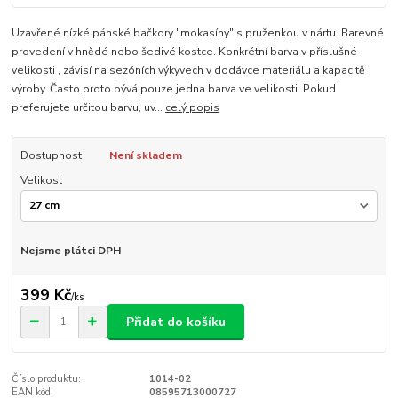
Uzavřené nízké pánské bačkory "mokasíny" s pruženkou v nártu. Barevné
provedení v hnědé nebo šedivé kostce. Konkrétní barva v příslušné
velikosti , závisí na sezóních výkyvech v dodávce materiálu a kapacitě
výroby. Často proto bývá pouze jedna barva ve velikosti. Pokud
preferujete určitou barvu, uv...
celý popis
Dostupnost
Není skladem
Velikost
Nejsme plátci DPH
399 Kč
/
ks
Přidat do košíku
Číslo produktu:
1014-02
EAN kód:
08595713000727