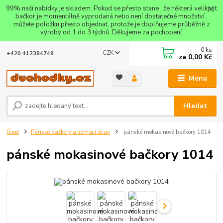
99% naší nabídky je skladem. Pokud se přesto stane , že některá velikost
bačkor je momentálně vyprodaná nebo není dostatečné množství ,
můžete položku přesto objednat, protože je doplňujeme průběžně z
výroby od 1 do 3 týdnů. Děkujeme za pochopení.
0
ks
CZK
+420 412384749
za
0,00 Kč
Menu
Hledat
Úvod
Pánské bačkory a domácí obuv
pánské mokasinové bačkory 1014
pánské mokasinové bačkory 1014