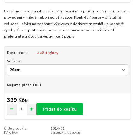
Uzavřené nízké pánské bačkory "mokasíny" s pruženkou v nártu. Barevné
provedení v hnědé nebo šedivé kostce. Konkrétní barva v příslušné
velikosti , závisí na sezóních výkyvech v dodávce materiálu a kapacitě
výroby. Často proto bývá pouze jedna barva ve velikosti. Pokud
preferujete určitou barvu, uv...
celý popis
Dostupnost
2 až 4 týdny
Velikost
Nejsme plátci DPH
399 Kč
/
ks
Přidat do košíku
Číslo produktu:
1014-01
EAN kód:
08595713000710