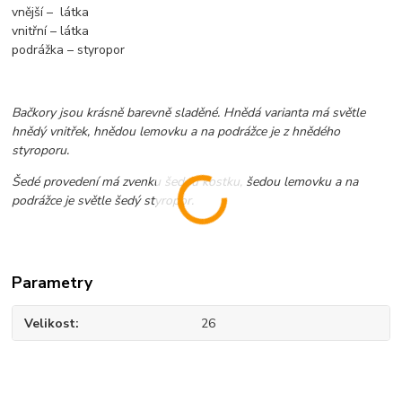
vnější – látka
vnitřní – látka
podrážka – styropor
Bačkory jsou krásně barevně sladěné. Hnědá varianta má světle
hnědý vnitřek, hnědou lemovku a na podrážce je z hnědého
styroporu.
Šedé provedení má zvenku šedou kostku, šedou lemovku a na
podrážce je světle šedý styropor.
Parametry
Velikost
26