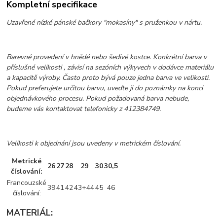
Kompletní specifikace
Uzavřené nízké pánské bačkory "mokasíny" s pruženkou v nártu.
Barevné provedení v hnědé nebo šedivé kostce. Konkrétní barva v
příslušné velikosti , závisí na sezóních výkyvech v dodávce materiálu
a kapacitě výroby. Často proto bývá pouze jedna barva ve velikosti.
Pokud preferujete určitou barvu, uveďte ji do poznámky na konci
objednávkového procesu. Pokud požadovaná barva nebude,
budeme vás kontaktovat telefonicky z 412384749.
Velikosti k objednání jsou uvedeny v metrickém číslování.
Metrické
26
27
28
29
30
30,5
číslování:
Francouzské
39
41
42
43+44
45
46
číslování:
MATERIÁL: