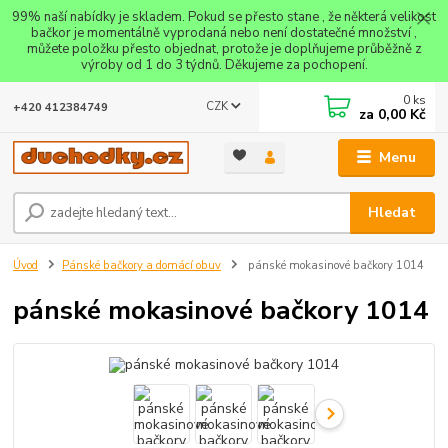
99% naší nabídky je skladem. Pokud se přesto stane , že některá velikost
bačkor je momentálně vyprodaná nebo není dostatečné množství ,
můžete položku přesto objednat, protože je doplňujeme průběžně z
výroby od 1 do 3 týdnů. Děkujeme za pochopení.
0
ks
CZK
+420 412384749
za
0,00 Kč
Menu
Hledat
Úvod
Pánské bačkory a domácí obuv
pánské mokasinové bačkory 1014
pánské mokasinové bačkory 1014