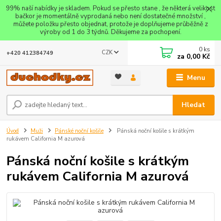
99% naší nabídky je skladem. Pokud se přesto stane , že některá velikost
bačkor je momentálně vyprodaná nebo není dostatečné množství ,
můžete položku přesto objednat, protože je doplňujeme průběžně z
výroby od 1 do 3 týdnů. Děkujeme za pochopení.
0
ks
CZK
+420 412384749
za
0,00 Kč
Menu
Hledat
Úvod
Muži
Pánské noční košile
Pánská noční košile s krátkým
rukávem California M azurová
Pánská noční košile s krátkým
rukávem California M azurová