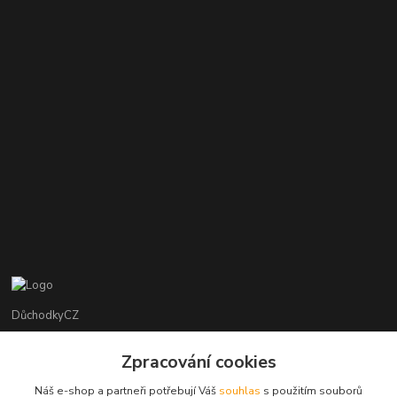
DůchodkyCZ
Jana Krejčí
Zpracování cookies
+420 412384749
Náš e-shop a partneři potřebují Váš
souhlas
s použitím souborů