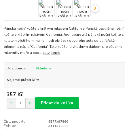
Pánská noční košile s krátkým rukávem California.Pánská bavlněná noční
košile s krátkým rukávem California. Jednobarevná pánská noční košile s
kulatým výstřihem má na hrudi obrázek obytného auta se surfařským
prknem a nápis 'California'. Tato košile je vhodným dárkem pro všechny
milovníky moře a exo...
celý popis
Dostupnost
Skladem
Nejsme plátci DPH
357 Kč
Přidat do košíku
Číslo produktu:
9577x97860
EAN kód:
3111370000