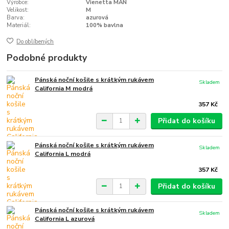
Výrobce:
Vienetta MAN
Velikost:
M
Barva:
azurová
Materiál:
100% bavlna
Do oblíbených
Podobné produkty
Pánská noční košile s krátkým rukávem
Skladem
California M modrá
357 Kč
Přidat do košíku
Pánská noční košile s krátkým rukávem
Skladem
California L modrá
357 Kč
Přidat do košíku
Pánská noční košile s krátkým rukávem
Skladem
California L azurová