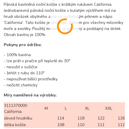
Pánská bavlněná noční košile s krátkým rukávem California.
Jednobarevná pánská noční košile s kulatým výstřihem má na
hrudi obrázek obytného auta se surfařským prknem a nápis
'California'. Tato košile je vhodným dárkem pro všechny milovníky
moře a exotiky. Použitý materiál je příjemný a poddajný na dotek.
Obsah bavlny je 100%.
Pokyny pro údržbu:
- 100% bavlna
- lze prát v pračce při teplotě do 30°
- nesušit v sušičce
- žehlit z rubu do 110°
- nepoužívat bělící prostředky
- nečistit chemicky
Míry naměřené na výrobku:
3111370000
M
L
XL
XXL
California
obvod hrudníku
114
118
122
126
délka košile
108
110
111
112