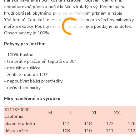
Pánská bavlněná noční košile s krátkým rukávem California.
Jednobarevná pánská noční košile s kulatým výstřihem má na
hrudi obrázek obytného auta se surfařským prknem a nápis
'California'. Tato košile je vhodným dárkem pro všechny milovníky
moře a exotiky. Použitý materiál je příjemný a poddajný na dotek.
Obsah bavlny je 100%.
Pokyny pro údržbu:
- 100% bavlna
- lze prát v pračce při teplotě do 30°
- nesušit v sušičce
- žehlit z rubu do 110°
- nepoužívat bělící prostředky
- nečistit chemicky
Míry naměřené na výrobku:
3111370000
M
L
XL
XXL
California
obvod hrudníku
114
118
122
126
délka košile
108
110
111
112