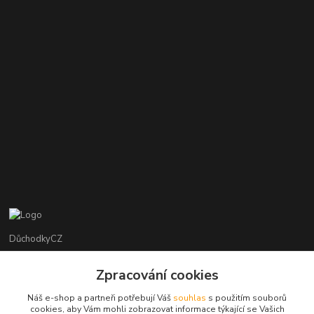
DůchodkyCZ
Jana Krejčí
Zpracování cookies
+420 412384749
Náš e-shop a partneři potřebují Váš
souhlas
s použitím souborů
cookies, aby Vám mohli zobrazovat informace týkající se Vašich