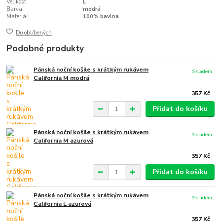
Velikost:
L
Barva:
modrá
Materiál:
100% bavlna
Do oblíbených
Podobné produkty
Pánská noční košile s krátkým rukávem
Skladem
California M modrá
357 Kč
Přidat do košíku
Pánská noční košile s krátkým rukávem
Skladem
California M azurová
357 Kč
Přidat do košíku
Pánská noční košile s krátkým rukávem
Skladem
California L azurová
357 Kč