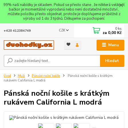
99% naší nabídky je skladem. Pokud se přesto stane , že některá velikost
bačkor je momentálně vyprodaná nebo není dostatečné množství ,
můžete položku přesto objednat, protože je doplňujeme průběžně z
výroby od 1 do 3 týdnů. Děkujeme za pochopení.
0
ks
CZK
+420 412384749
za
0,00 Kč
Menu
Hledat
Úvod
Muži
Pánské noční košile
Pánská noční košile s krátkým
rukávem California L modrá
Pánská noční košile s krátkým
rukávem California L modrá