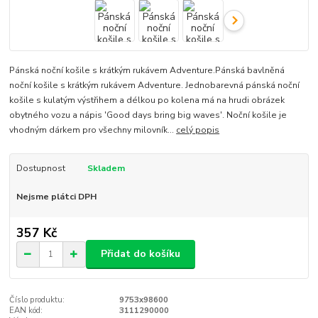
Pánská noční košile s krátkým rukávem Adventure.Pánská bavlněná
noční košile s krátkým rukávem Adventure. Jednobarevná pánská noční
košile s kulatým výstřihem a délkou po kolena má na hrudi obrázek
obytného vozu a nápis 'Good days bring big waves'. Noční košile je
vhodným dárkem pro všechny milovník...
celý popis
Dostupnost
Skladem
Nejsme plátci DPH
357 Kč
Přidat do košíku
Číslo produktu:
9753x98600
EAN kód:
3111290000