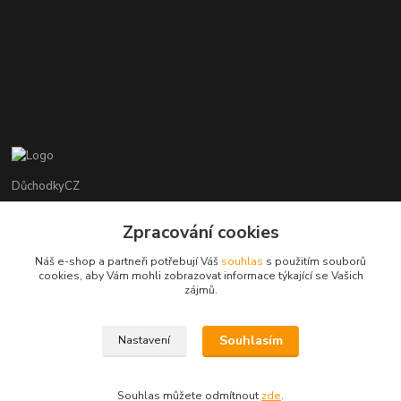
DůchodkyCZ
Jana Krejčí
Zpracování cookies
+420 412384749
Náš e-shop a partneři potřebují Váš
souhlas
s použitím souborů
cookies, aby Vám mohli zobrazovat informace týkající se Vašich
objednavky@duchodky.cz
zájmů.
Souhlasím
Nastavení
Souhlas můžete odmítnout
zde
.