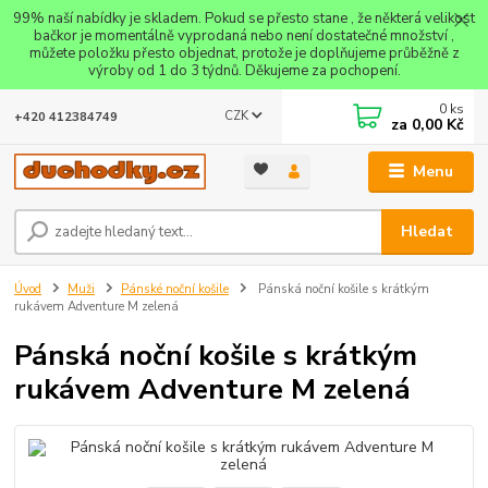
99% naší nabídky je skladem. Pokud se přesto stane , že některá velikost
bačkor je momentálně vyprodaná nebo není dostatečné množství ,
můžete položku přesto objednat, protože je doplňujeme průběžně z
výroby od 1 do 3 týdnů. Děkujeme za pochopení.
0
ks
CZK
+420 412384749
za
0,00 Kč
Menu
Hledat
Úvod
Muži
Pánské noční košile
Pánská noční košile s krátkým
rukávem Adventure M zelená
Pánská noční košile s krátkým
rukávem Adventure M zelená