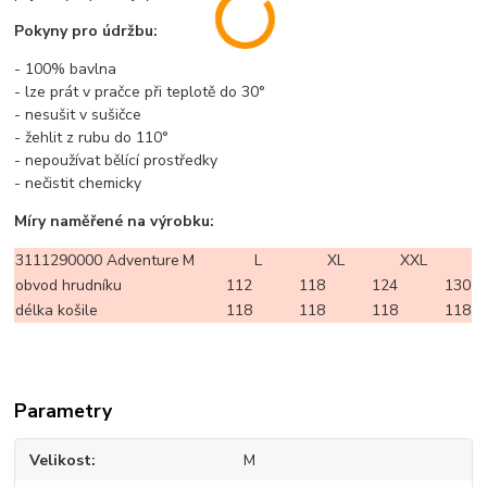
Pokyny pro údržbu:
- 100% bavlna
- lze prát v pračce při teplotě do 30°
- nesušit v sušičce
- žehlit z rubu do 110°
- nepoužívat bělící prostředky
- nečistit chemicky
Míry naměřené na výrobku:
3111290000 Adventure
M
L
XL
XXL
obvod hrudníku
112
118
124
130
délka košile
118
118
118
118
Parametry
Velikost
M