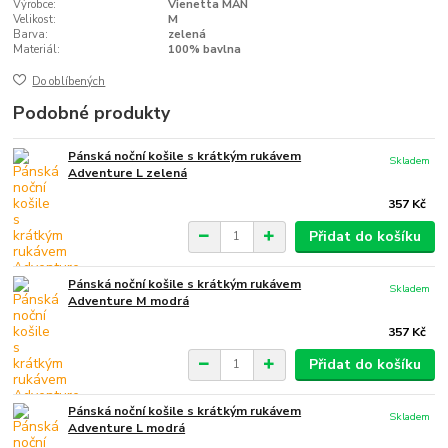
Výrobce:
Vienetta MAN
Velikost:
M
Barva:
zelená
Materiál:
100% bavlna
Do oblíbených
Podobné produkty
Pánská noční košile s krátkým rukávem
Skladem
Adventure L zelená
357 Kč
Přidat do košíku
Pánská noční košile s krátkým rukávem
Skladem
Adventure M modrá
357 Kč
Přidat do košíku
Pánská noční košile s krátkým rukávem
Skladem
Adventure L modrá