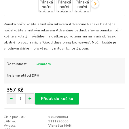
Pánská noční košile s krátkým rukávem Adventure.Pánská bavlněná
noční košile s krátkým rukávem Adventure. Jednobarevná pánská noční
košile s kulatým výstřihem a délkou po kolena má na hrudi obrázek
obytného vozu a nápis 'Good days bring big waves'. Noční košile je
vhodným dárkem pro všechny milovník...
celý popis
Dostupnost
Skladem
Nejsme plátci DPH
357 Kč
Přidat do košíku
Číslo produktu:
9753x98604
EAN kód:
3111290000
Výrobce:
Vienetta MAN