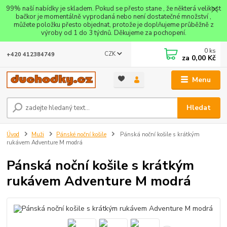
99% naší nabídky je skladem. Pokud se přesto stane , že některá velikost
bačkor je momentálně vyprodaná nebo není dostatečné množství ,
můžete položku přesto objednat, protože je doplňujeme průběžně z
výroby od 1 do 3 týdnů. Děkujeme za pochopení.
0
ks
CZK
+420 412384749
za
0,00 Kč
Menu
Hledat
Úvod
Muži
Pánské noční košile
Pánská noční košile s krátkým
rukávem Adventure M modrá
Pánská noční košile s krátkým
rukávem Adventure M modrá