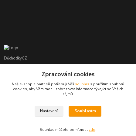
DůchodkyCZ
Jana Krejčí
Zpracování cookies
+420 412384749
Náš e-shop a partneři potřebují Váš
souhlas
s použitím souborů
cookies, aby Vám mohli zobrazovat informace týkající se Vašich
objednavky@duchodky.cz
zájmů.
Souhlasím
Nastavení
Souhlas můžete odmítnout
zde
.
Vytvořeno na
Eshop-rychle.cz