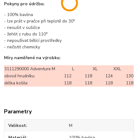
Pokyny pro údržbu:
- 100% bavlna
- lze prát v pračce při teplotě do 30°
- nesušit v sušičce
- žehlit z rubu do 110°
- nepoužívat bělící prostředky
- nečistit chemicky
Míry naměřené na výrobku:
3111290000 Adventure
M
L
XL
XXL
obvod hrudníku
112
118
124
130
délka košile
118
118
118
118
Parametry
Velikost
M
Materiál
100% bavlna