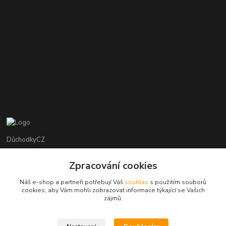
DůchodkyCZ
Jana Krejčí
Zpracování cookies
+420 412384749
Náš e-shop a partneři potřebují Váš
souhlas
s použitím souborů
cookies, aby Vám mohli zobrazovat informace týkající se Vašich
objednavky@duchodky.cz
zájmů.