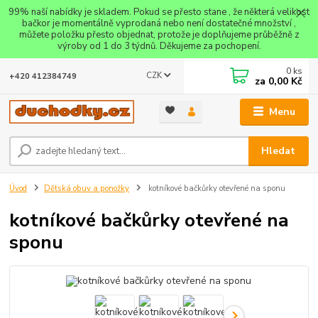
99% naší nabídky je skladem. Pokud se přesto stane , že některá velikost
bačkor je momentálně vyprodaná nebo není dostatečné množství ,
můžete položku přesto objednat, protože je doplňujeme průběžně z
výroby od 1 do 3 týdnů. Děkujeme za pochopení.
0
ks
CZK
+420 412384749
za
0,00 Kč
Menu
Hledat
Úvod
Dětská obuv a ponožky
kotníkové bačkůrky otevřené na sponu
kotníkové bačkůrky otevřené na
sponu