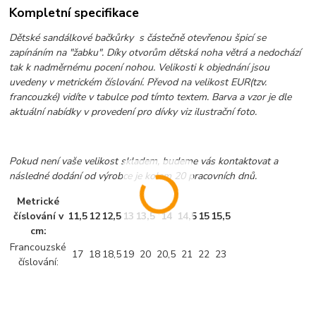
Kompletní specifikace
Dětské sandálkové bačkůrky s částečně otevřenou špicí se
zapínáním na "žabku". Díky otvorům dětská noha větrá a nedochází
tak k nadměrnému pocení nohou. Velikosti k objednání jsou
uvedeny v metrickém číslování. Převod na velikost EUR(tzv.
francouzké) vidíte v tabulce pod tímto textem. Barva a vzor je dle
aktuální nabídky v provedení pro dívky viz ilustrační foto.
Pokud není vaše velikost skladem, budeme vás kontaktovat a
následné dodání od výrobce je kolem 20 pracovních dnů.
Metrické
číslování v
11,5
12
12,5
13
13,5
14
14,5
15
15,5
cm:
Francouzské
17
18
18,5
19
20
20,5
21
22
23
číslování: