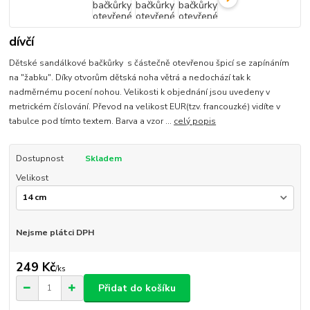
dívčí
Dětské sandálkové bačkůrky s částečně otevřenou špicí se zapínáním
na "žabku". Díky otvorům dětská noha větrá a nedochází tak k
nadměrnému pocení nohou. Velikosti k objednání jsou uvedeny v
metrickém číslování. Převod na velikost EUR(tzv. francouzké) vidíte v
tabulce pod tímto textem. Barva a vzor ...
celý popis
Dostupnost
Skladem
Velikost
Nejsme plátci DPH
249 Kč
/
ks
Přidat do košíku