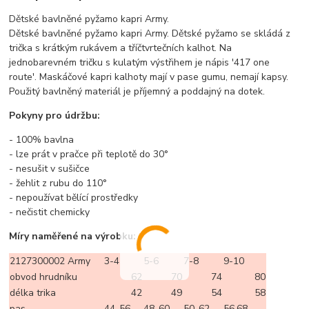
Dětské bavlněné pyžamo kapri Army.
Dětské bavlněné pyžamo kapri Army. Dětské pyžamo se skládá z
trička s krátkým rukávem a tříčtvrtečních kalhot. Na
jednobarevném tričku s kulatým výstřihem je nápis '417 one
route'. Maskáčové kapri kalhoty mají v pase gumu, nemají kapsy.
Použitý bavlněný materiál je příjemný a poddajný na dotek.
Pokyny pro údržbu:
- 100% bavlna
- lze prát v pračce při teplotě do 30°
- nesušit v sušičce
- žehlit z rubu do 110°
- nepoužívat bělící prostředky
- nečistit chemicky
Míry naměřené na výrobku:
2127300002 Army
3-4
5-6
7-8
9-10
obvod hrudníku
62
70
74
80
délka trika
42
49
54
58
pas
44-56
48-60
50-62
56.68