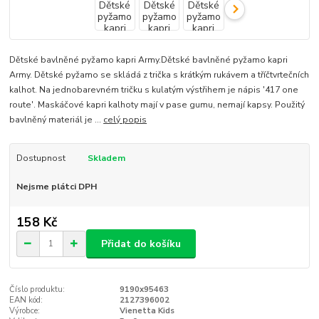
Dětské bavlněné pyžamo kapri Army.Dětské bavlněné pyžamo kapri
Army. Dětské pyžamo se skládá z trička s krátkým rukávem a tříčtvrtečních
kalhot. Na jednobarevném tričku s kulatým výstřihem je nápis '417 one
route'. Maskáčové kapri kalhoty mají v pase gumu, nemají kapsy. Použitý
bavlněný materiál je ...
celý popis
Dostupnost
Skladem
Nejsme plátci DPH
158 Kč
Přidat do košíku
Číslo produktu:
9190x95463
EAN kód:
2127396002
Výrobce:
Vienetta Kids