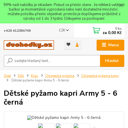
99% naší nabídky je skladem. Pokud se přesto stane , že některá velikost
bačkor je momentálně vyprodaná nebo není dostatečné množství ,
můžete položku přesto objednat, protože je doplňujeme průběžně z
výroby od 1 do 3 týdnů. Děkujeme za pochopení.
0
ks
CZK
+420 412384749
za
0,00 Kč
Menu
Hledat
Úvod
Děti
Kluci
Chlapecká pyžama
Chlapecká pyžama kapri
Dětské pyžamo kapri Army 5 - 6 černá
Dětské pyžamo kapri Army 5 - 6
černá