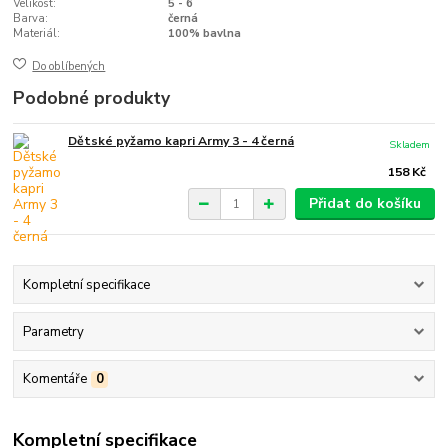
Velikost:
5 - 6
Barva:
černá
Materiál:
100% bavlna
Do oblíbených
Podobné produkty
Dětské pyžamo kapri Army 3 - 4 černá
Skladem
158 Kč
Přidat do košíku
Kompletní specifikace
Parametry
Komentáře
0
Kompletní specifikace