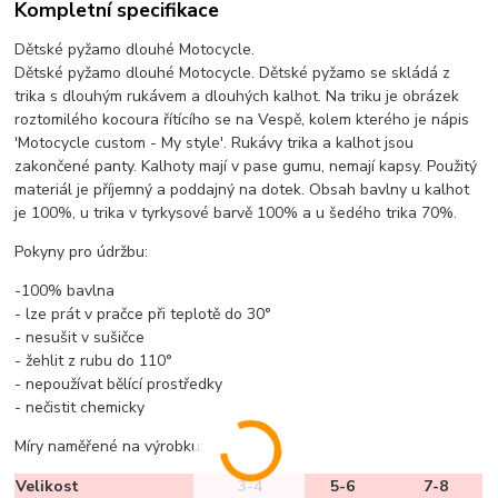
Kompletní specifikace
Dětské pyžamo dlouhé Motocycle.
Dětské pyžamo dlouhé Motocycle. Dětské pyžamo se skládá z
trika s dlouhým rukávem a dlouhých kalhot. Na triku je obrázek
roztomilého kocoura řítícího se na Vespě, kolem kterého je nápis
'Motocycle custom - My style'. Rukávy trika a kalhot jsou
zakončené panty. Kalhoty mají v pase gumu, nemají kapsy. Použitý
materiál je příjemný a poddajný na dotek. Obsah bavlny u kalhot
je 100%, u trika v tyrkysové barvě 100% a u šedého trika 70%.
Pokyny pro údržbu:
-100% bavlna
- lze prát v pračce při teplotě do 30°
- nesušit v sušičce
- žehlit z rubu do 110°
- nepoužívat bělící prostředky
- nečistit chemicky
Míry naměřené na výrobku:
Velikost
3-4
5-6
7-8