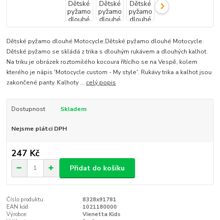
Dětské pyžamo dlouhé Motocycle.Dětské pyžamo dlouhé Motocycle.
Dětské pyžamo se skládá z trika s dlouhým rukávem a dlouhých kalhot.
Na triku je obrázek roztomilého kocoura řítícího se na Vespě, kolem
kterého je nápis 'Motocycle custom - My style'. Rukávy trika a kalhot jsou
zakončené panty. Kalhoty ...
celý popis
Dostupnost
Skladem
Nejsme plátci DPH
247 Kč
Přidat do košíku
Číslo produktu:
8328x91781
EAN kód:
1021180000
Výrobce:
Vienetta Kids