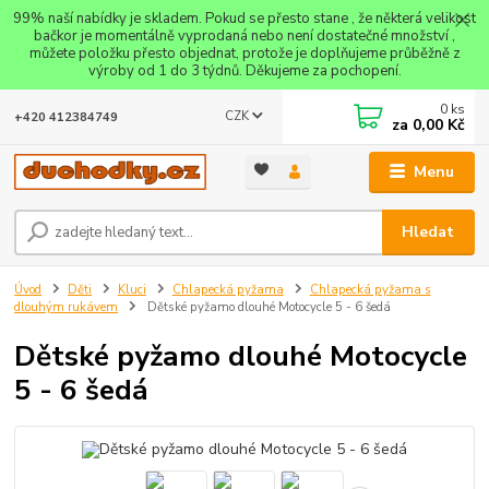
99% naší nabídky je skladem. Pokud se přesto stane , že některá velikost
bačkor je momentálně vyprodaná nebo není dostatečné množství ,
můžete položku přesto objednat, protože je doplňujeme průběžně z
výroby od 1 do 3 týdnů. Děkujeme za pochopení.
0
ks
CZK
+420 412384749
za
0,00 Kč
Menu
Hledat
Úvod
Děti
Kluci
Chlapecká pyžama
Chlapecká pyžama s
dlouhým rukávem
Dětské pyžamo dlouhé Motocycle 5 - 6 šedá
Dětské pyžamo dlouhé Motocycle
5 - 6 šedá