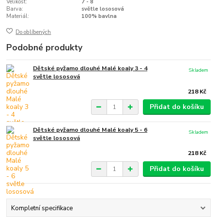
Velikost:
7 - 8
Barva:
světle lososová
Materiál:
100% bavlna
Do oblíbených
Podobné produkty
Dětské pyžamo dlouhé Malé koaly 3 - 4
Skladem
světle lososová
218 Kč
Přidat do košíku
Dětské pyžamo dlouhé Malé koaly 5 - 6
Skladem
světle lososová
218 Kč
Přidat do košíku
Kompletní specifikace