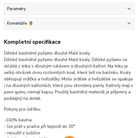
Parametry
Komentáře
0
Kompletní specifikace
Dětské bavlněné pyžamo dlouhé Malé koaly.
Dětské bavlněné pyžamo dlouhé Malé koaly. Dětské pyžamo se
skládá z trika s dlouhým rukávem a dlouhých kalhot. Na triku je
velký obrázek dvou roztomilých koal, které letí na balónku. Koaly
obklopují srdíčka a hvězdičky. Motiv srdíček a hvězdiček se opakuje
i na dlouhých kalhotách, které jsou zkončeny panty. Kalhoty mají v
pase gumu, nemají kapsy. Použitý bavlněný materiál je příjemný a
poddajný na dotek.
Pokyny pro údržbu:
-100% bavlna
- lze prát v pračce při teplotě do 30°
- nesušit v sušičce