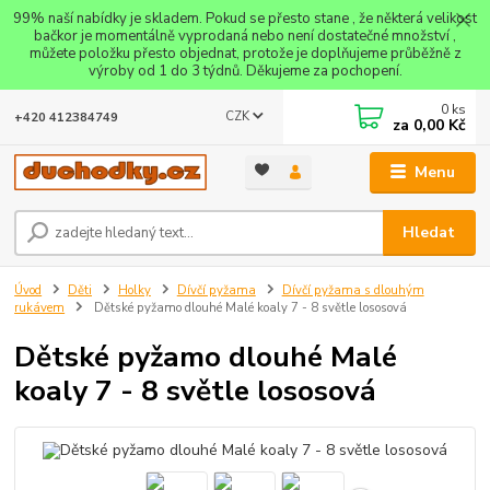
99% naší nabídky je skladem. Pokud se přesto stane , že některá velikost
bačkor je momentálně vyprodaná nebo není dostatečné množství ,
můžete položku přesto objednat, protože je doplňujeme průběžně z
výroby od 1 do 3 týdnů. Děkujeme za pochopení.
0
ks
CZK
+420 412384749
za
0,00 Kč
Menu
Hledat
Úvod
Děti
Holky
Dívčí pyžama
Dívčí pyžama s dlouhým
rukávem
Dětské pyžamo dlouhé Malé koaly 7 - 8 světle lososová
Dětské pyžamo dlouhé Malé
koaly 7 - 8 světle lososová