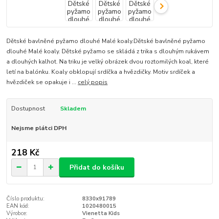
Dětské bavlněné pyžamo dlouhé Malé koaly.Dětské bavlněné pyžamo
dlouhé Malé koaly. Dětské pyžamo se skládá z trika s dlouhým rukávem
a dlouhých kalhot. Na triku je velký obrázek dvou roztomilých koal, které
letí na balónku. Koaly obklopují srdíčka a hvězdičky. Motiv srdíček a
hvězdiček se opakuje i ...
celý popis
Dostupnost
Skladem
Nejsme plátci DPH
218 Kč
Přidat do košíku
Číslo produktu:
8330x91789
EAN kód:
1020480015
Výrobce:
Vienetta Kids