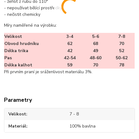
- žehlit z rubu do 110°
- nepoužívat bělící prostředky
- nečistit chemicky
Míry naměřené na výrobku:
Velikost
3-4
5-6
7-8
Obvod hrudníku
62
68
70
Délka trika
42
49
52
Pas
42-54
48-60
50-62
Délka kalhot
59
70
78
Při prvním praní je sráženlivost materiálu 3%.
Parametry
Velikost
7 - 8
Materiál
100% bavlna