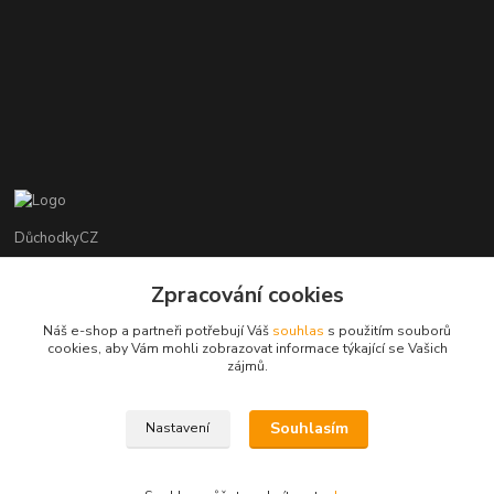
DůchodkyCZ
Jana Krejčí
Zpracování cookies
+420 412384749
Náš e-shop a partneři potřebují Váš
souhlas
s použitím souborů
cookies, aby Vám mohli zobrazovat informace týkající se Vašich
objednavky@duchodky.cz
zájmů.
Souhlasím
Nastavení