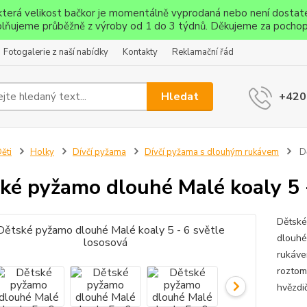
ěkterá velikost bačkor je momentálně vyprodaná nebo není dostat
lňujeme průběžně z výroby od 1 do 3 týdnů. Děkujeme za pochop
Fotogalerie z naší nabídky
Kontakty
Reklamační řád
Hledat
+420
ěti
Holky
Dívčí pyžama
Dívčí pyžama s dlouhým rukávem
Dě
ké pyžamo dlouhé Malé koaly 5 -
Dětské
dlouhé
rukáve
roztomi
hvězdič