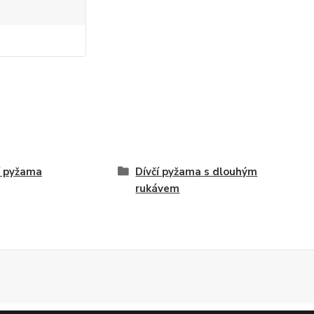
í pyžama
Dívčí pyžama s dlouhým
rukávem