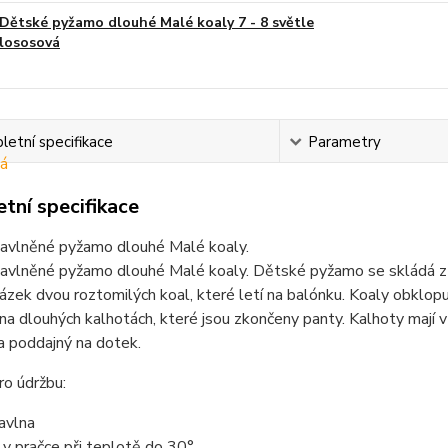
Dětské pyžamo dlouhé Malé koaly 7 - 8 světle
lososová
etní specifikace
Parametry
tní specifikace
avlněné pyžamo dlouhé Malé koaly.
vlněné pyžamo dlouhé Malé koaly. Dětské pyžamo se skládá z tr
ázek dvou roztomilých koal, které letí na balónku. Koaly obklopuj
 na dlouhých kalhotách, které jsou zkončeny panty. Kalhoty mají 
a poddajný na dotek.
o údržbu:
avlna
t v pračce při teplotě do 30°