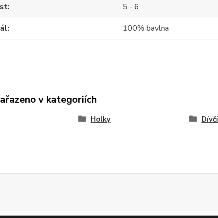
st
5 - 6
ál
100% bavlna
zařazeno v kategoriích
Holky
Dívč