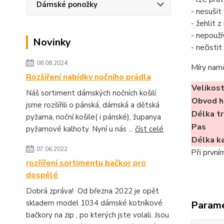
Dámské ponožky
- nesušit
- žehlit 
- nepouží
Novinky
- nečisti
08.08.2024
Míry nam
Rozšíření nabídky nočního prádla
Velikos
Náš sortiment dámských nočních košilí
Obvod h
jsme rozšířili o pánská, dámská a dětská
Délka tr
pyžama, noční košile( i pánské), županya
Pas
pyžamové kalhoty. Nyní u nás ...
číst celé
Délka k
07.06.2022
Při první
rozříření sortimentu bačkor pro
dospělé
Dobrá zpráva! Od března 2022 je opět
skladem model 1034 dámské kotníkové
Param
bačkory na zip , po kterých jste volali. Jsou