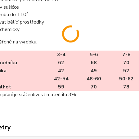
 v sušičce
z rubu do 110°
vat bělící prostředky
t chemicky
ěřené na výrobku:
t
3-4
5-6
7-8
rudníku
62
68
70
ika
42
49
52
42-54
48-60
50-62
alhot
59
70
78
m praní je sráženlivost materiálu 3%.
etry