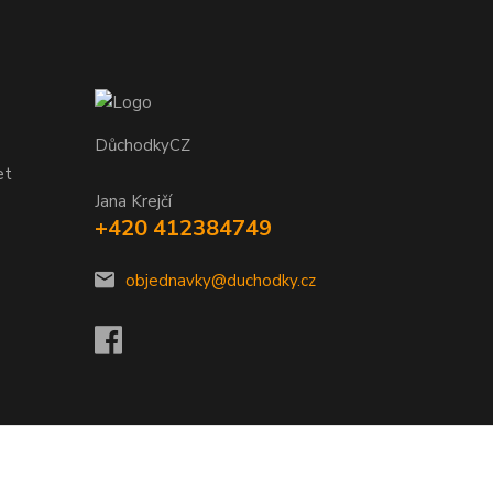
DůchodkyCZ
et
Jana Krejčí
+420 412384749
objednavky@duchodky.cz