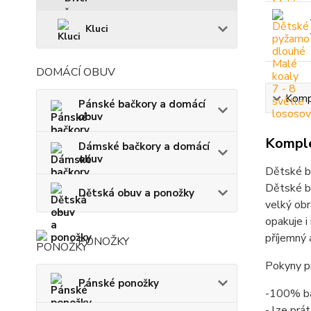
Kluci
DOMÁCÍ OBUV
Kompl
Pánské bačkory a domácí
obuv
Komple
Dámské bačkory a domácí
obuv
Dětské b
Dětské ba
Dětská obuv a ponožky
velký obr
opakuje i
příjemný 
PONOŽKY
Pokyny pr
Pánské ponožky
-100% b
- lze prá