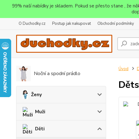
99% naší nabídky je skladem. Pokud se přesto stane , že n
dop
O Duchodky.cz
Postup jak nakupovat
Obchodní podmínky
Úvod
D
Noční a spodní prádlo
Děts
Ženy
Muži
Děti