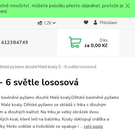
ečné množství , můžete položku přesto objednat, protože je
ení.
Přihlášení
CZK
0
ks
 412384749
za
0,00 Kč
tské pyžamo dlouhé Malé koaly 5 - 6 světle lososová
 6 světle lososová
 bavlněné pyžamo dlouhé Malé koaly.Dětské bavlněné pyžamo
 Malé koaly. Dětské pyžamo se skládá z trika s dlouhým
m a dlouhých kalhot. Na triku je velký obrázek dvou
lých koal, které letí na balónku. Koaly obklopují srdíčka a
ky. Motiv srdíček a hvězdiček se opakuje i ...
celý popis