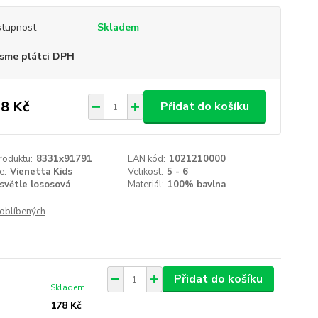
tupnost
Skladem
sme plátci DPH
8 Kč
Přidat do košíku
roduktu:
8331x91791
EAN kód:
1021210000
e:
Vienetta Kids
Velikost:
5 - 6
světle lososová
Materiál:
100% bavlna
oblíbených
Přidat do košíku
Skladem
178 Kč