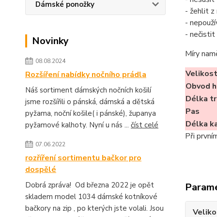
Dámské ponožky
- žehlit 
- nepouží
- nečisti
Novinky
Míry nam
08.08.2024
Velikos
Rozšíření nabídky nočního prádla
Obvod h
Náš sortiment dámských nočních košilí
Délka tr
jsme rozšířili o pánská, dámská a dětská
Pas
pyžama, noční košile( i pánské), županya
Délka k
pyžamové kalhoty. Nyní u nás ...
číst celé
Při první
07.06.2022
rozříření sortimentu bačkor pro
dospělé
Dobrá zpráva! Od března 2022 je opět
Param
skladem model 1034 dámské kotníkové
bačkory na zip , po kterých jste volali. Jsou
Veliko