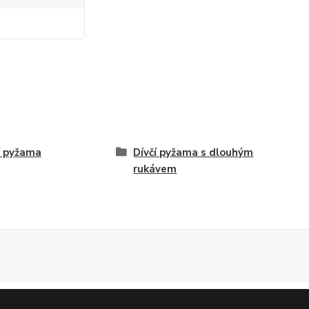
í pyžama
Dívčí pyžama s dlouhým
rukávem