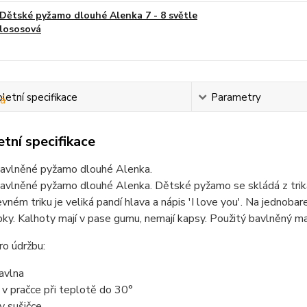
Dětské pyžamo dlouhé Alenka 7 - 8 světle
lososová
etní specifikace
Parametry
tní specifikace
avlněné pyžamo dlouhé Alenka.
avlněné pyžamo dlouhé Alenka. Dětské pyžamo se skládá z trik
vném triku je veliká pandí hlava a nápis 'I love you'. Na jednobar
pky. Kalhoty mají v pase gumu, nemají kapsy. Použitý bavlněný ma
o údržbu:
avlna
t v pračce při teplotě do 30°
 v sušičce