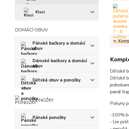
Kluci
DOMÁCÍ OBUV
Kompl
Pánské bačkory a domácí
obuv
Komple
Dámské bačkory a domácí
obuv
Dětské b
Dětské b
Dětská obuv a ponožky
jednobare
pandí tla
PONOŽKY
Pokyny pr
-100% b
Pánské ponožky
- lze prá
- nesušit