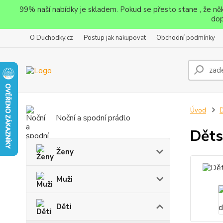
99% naší nabídky je skladem. Pokud se přesto stane , že n
dop
O Duchodky.cz
Postup jak nakupovat
Obchodní podmínky
Úvod
D
Noční a spodní prádlo
Děts
Ženy
Muži
Děti