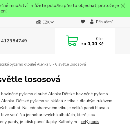
ečné množství , můžete položku přesto objednat, protože je
ení.
Přihlášení
CZK
0
ks
 412384749
za
0,00 Kč
tské pyžamo dlouhé Alenka 5 - 6 světle lososová
světle lososová
 bavlněné pyžamo dlouhé Alenka.Dětské bavlněné pyžamo
 Alenka. Dětské pyžamo se skládá z trika s dlouhým rukávem
hých kalhot. Na jednobarevném triku je veliká pandí hlava a
'I love you'. Na jednobarevných kalhotách, které jsou
ny panty, je otisk pandí tlapky. Kalhoty m...
celý popis