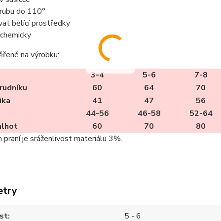
z rubu do 110°
vat bělící prostředky
t chemicky
ěřené na výrobku:
t
3-4
5-6
7-8
rudníku
60
64
70
ika
41
47
56
44-56
46-58
52-64
alhot
60
70
80
m praní je sráženlivost materiálu 3%.
etry
st
5 - 6