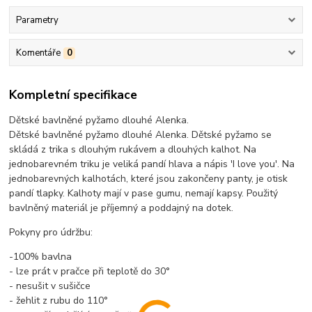
Parametry
Komentáře
0
Kompletní specifikace
Dětské bavlněné pyžamo dlouhé Alenka.
Dětské bavlněné pyžamo dlouhé Alenka. Dětské pyžamo se
skládá z trika s dlouhým rukávem a dlouhých kalhot. Na
jednobarevném triku je veliká pandí hlava a nápis 'I love you'. Na
jednobarevných kalhotách, které jsou zakončeny panty, je otisk
pandí tlapky. Kalhoty mají v pase gumu, nemají kapsy. Použitý
bavlněný materiál je příjemný a poddajný na dotek.
Pokyny pro údržbu:
-100% bavlna
- lze prát v pračce při teplotě do 30°
- nesušit v sušičce
- žehlit z rubu do 110°