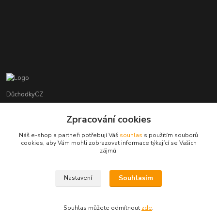
DůchodkyCZ
Jana Krejčí
Zpracování cookies
+420 412384749
Náš e-shop a partneři potřebují Váš
souhlas
s použitím souborů
cookies, aby Vám mohli zobrazovat informace týkající se Vašich
objednavky@duchodky.cz
zájmů.
Souhlasím
Nastavení
Souhlas můžete odmítnout
zde
.
Vytvořeno na
Eshop-rychle.cz