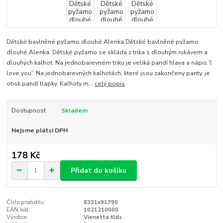
Dětské bavlněné pyžamo dlouhé Alenka.Dětské bavlněné pyžamo
dlouhé Alenka. Dětské pyžamo se skládá z trika s dlouhým rukávem a
dlouhých kalhot. Na jednobarevném triku je veliká pandí hlava a nápis 'I
love you'. Na jednobarevných kalhotách, které jsou zakončeny panty, je
otisk pandí tlapky. Kalhoty m...
celý popis
Dostupnost
Skladem
Nejsme plátci DPH
178 Kč
Přidat do košíku
Číslo produktu:
8331x91790
EAN kód:
1021210000
Výrobce:
Vienetta Kids