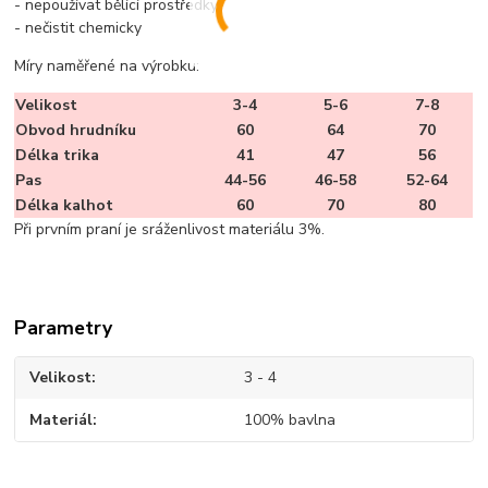
- nepoužívat bělící prostředky
- nečistit chemicky
Míry naměřené na výrobku:
Velikost
3-4
5-6
7-8
Obvod hrudníku
60
64
70
Délka trika
41
47
56
Pas
44-56
46-58
52-64
Délka kalhot
60
70
80
Při prvním praní je sráženlivost materiálu 3%.
Parametry
Velikost
3 - 4
Materiál
100% bavlna