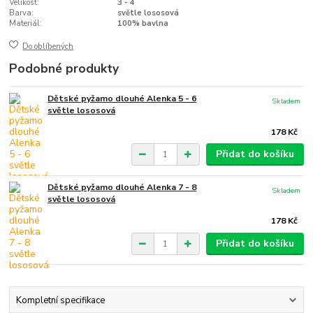
Velikost:
3 - 4
Barva:
světle lososová
Materiál:
100% bavlna
Do oblíbených
Podobné produkty
Dětské pyžamo dlouhé Alenka 5 - 6
Skladem
světle lososová
178 Kč
Přidat do košíku
Dětské pyžamo dlouhé Alenka 7 - 8
Skladem
světle lososová
178 Kč
Přidat do košíku
Kompletní specifikace