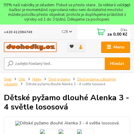
99% naší nabídky je skladem. Pokud se přesto stane , že některá velikost
bačkor je momentálně vyprodaná nebo není dostatečné množství ,
můžete položku přesto objednat, protože je doplňujeme průběžně z
výroby od 1 do 3 týdnů. Děkujeme za pochopení.
0
ks
CZK
+420 412384749
za
0,00 Kč
Menu
Hledat
Úvod
Děti
Holky
Dívčí pyžama
Dívčí pyžama s dlouhým
rukávem
Dětské pyžamo dlouhé Alenka 3 - 4 světle lososová
Dětské pyžamo dlouhé Alenka 3 -
4 světle lososová