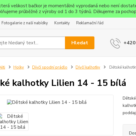
ěkterá velikost bačkor je momentálně vyprodaná nebo není dostat
lňujeme průběžně z výroby od 1 do 3 týdnů. Děkujeme za pochop
Fotogalerie z naší nabídky
Kontakty
Reklamační řád
Hledat
+420
ěti
Holky
Dívčí spodní prádlo
Dívčí kalhotky
Dětské kalhotky
ké kalhotky Lilien 14 - 15 bílá
Dětské
kalhotk
poddaj
Dos