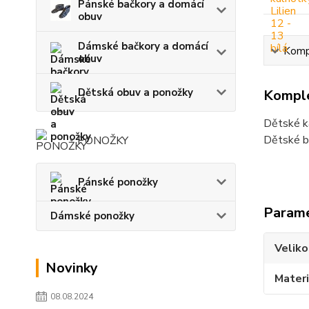
Pánské bačkory a domácí
obuv
Dámské bačkory a domácí
Kompl
obuv
Dětská obuv a ponožky
Komple
Dětské ka
Dětské ba
PONOŽKY
Pánské ponožky
Param
Dámské ponožky
Veliko
Novinky
Materi
08.08.2024