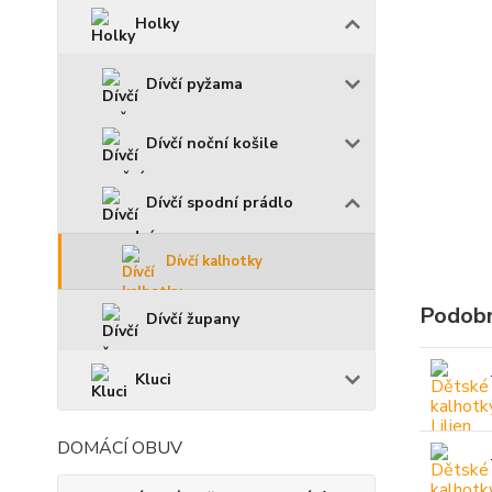
Holky
Dívčí pyžama
Dívčí noční košile
Dívčí spodní prádlo
Dívčí kalhotky
Podobn
Dívčí župany
Kluci
DOMÁCÍ OBUV