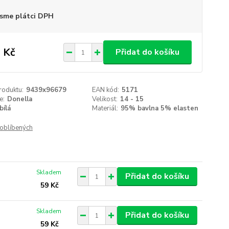
sme plátci DPH
 Kč
Přidat do košíku
roduktu:
9439x96679
EAN kód:
5171
e:
Donella
Velikost:
14 - 15
bílá
Materiál:
95% bavlna 5% elasten
oblíbených
Skladem
Přidat do košíku
59 Kč
Skladem
Přidat do košíku
59 Kč