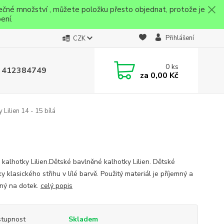
ečné množství , můžete položku přesto objednat, protože je
ení.
Přihlášení
CZK
0
ks
 412384749
za
0,00 Kč
 Lilien 14 - 15 bílá
 kalhotky Lilien.Dětské bavlněné kalhotky Lilien. Dětské
y klasického střihu v lílé barvě. Použitý materiál je příjemný a
ný na dotek.
celý popis
tupnost
Skladem