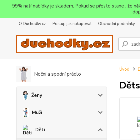
99% naší nabídky je skladem. Pokud se přesto stane , že n
dop
O Duchodky.cz
Postup jak nakupovat
Obchodní podmínky
Úvod
D
Noční a spodní prádlo
Děts
Ženy
Muži
Děti