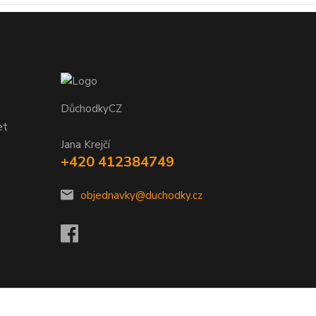
DůchodkyCZ
et
Jana Krejčí
+420 412384749
objednavky@duchodky.cz