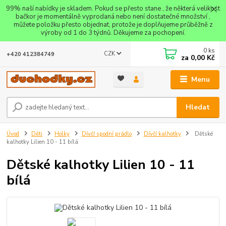
99% naší nabídky je skladem. Pokud se přesto stane , že některá velikost
bačkor je momentálně vyprodaná nebo není dostatečné množství ,
můžete položku přesto objednat, protože je doplňujeme průběžně z
výroby od 1 do 3 týdnů. Děkujeme za pochopení.
0
ks
CZK
+420 412384749
za
0,00 Kč
Menu
Hledat
Úvod
Děti
Holky
Dívčí spodní prádlo
Dívčí kalhotky
Dětské
kalhotky Lilien 10 - 11 bílá
Dětské kalhotky Lilien 10 - 11
bílá