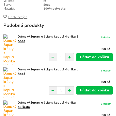
Velikost:
M
Barva:
šedá
Materiál:
100% polyester
Do oblíbených
Podobné produkty
Dámský župan krátký s kapucí Monika S
Skladem
šedá
396 Kč
Přidat do košíku
Dámský župan krátký s kapucí Monika L
Skladem
šedá
396 Kč
Přidat do košíku
Dámský župan krátký s kapucí Monika
Skladem
XL šedá
396 Kč