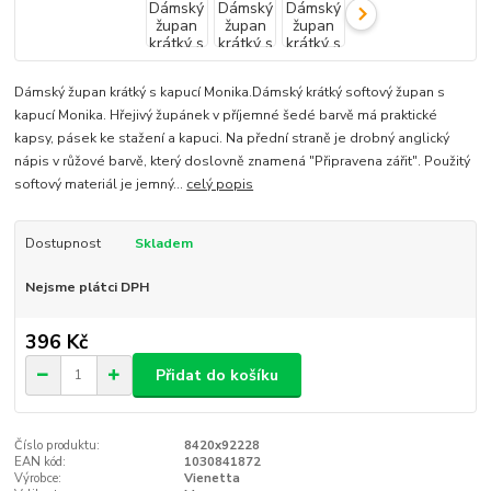
Dámský župan krátký s kapucí Monika.Dámský krátký softový župan s
kapucí Monika. Hřejivý župánek v příjemné šedé barvě má praktické
kapsy, pásek ke stažení a kapuci. Na přední straně je drobný anglický
nápis v růžové barvě, který doslovně znamená "Připravena zářit". Použitý
softový materiál je jemný...
celý popis
Dostupnost
Skladem
Nejsme plátci DPH
396 Kč
Přidat do košíku
Číslo produktu:
8420x92228
EAN kód:
1030841872
Výrobce:
Vienetta