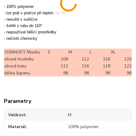
- 100% polyester
- lze prát v pračce při teplotě do 30°
- nesušit v sušičce
- žehlit z rubu do 110°
- nepoužívat bělící prostředky
- nečistit chemicky
S
M
L
XL
1030841872 Monika
obvod hrudníku
108
112
116
120
obvod boky
112
116
118
122
délka županu
98
98
98
98
Parametry
Velikost
M
Materiál
100% polyester