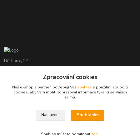
DůchodkyCZ
Jana Krejčí
Zpracování cookies
+420 412384749
Náš e-shop a partneři potřebují Váš
souhlas
s použitím souborů
cookies, aby Vám mohli zobrazovat informace týkající se Vašich
objednavky@duchodky.cz
zájmů.
Souhlasím
Nastavení
Souhlas můžete odmítnout
zde
.
Vytvořeno na
Eshop-rychle.cz