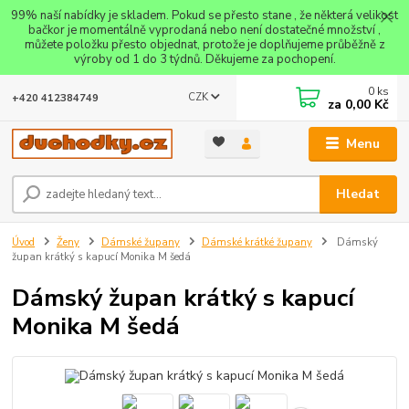
99% naší nabídky je skladem. Pokud se přesto stane , že některá velikost
bačkor je momentálně vyprodaná nebo není dostatečné množství ,
můžete položku přesto objednat, protože je doplňujeme průběžně z
výroby od 1 do 3 týdnů. Děkujeme za pochopení.
0
ks
CZK
+420 412384749
za
0,00 Kč
Menu
Hledat
Úvod
Ženy
Dámské župany
Dámské krátké župany
Dámský
župan krátký s kapucí Monika M šedá
Dámský župan krátký s kapucí
Monika M šedá