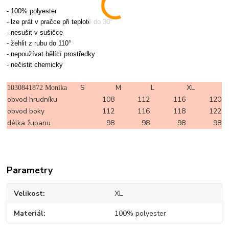
- 100% polyester
- lze prát v pračce při teplotě do 30°
- nesušit v sušičce
- žehlit z rubu do 110°
- nepoužívat bělící prostředky
- nečistit chemicky
S
M
L
XL
1030841872 Monika
obvod hrudníku
108
112
116
120
obvod boky
112
116
118
122
délka županu
98
98
98
98
Parametry
Velikost
XL
Materiál
100% polyester