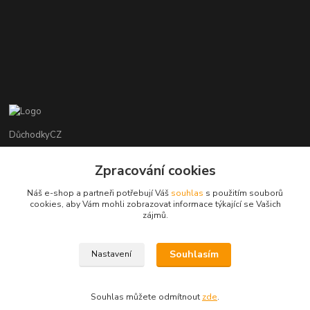
DůchodkyCZ
Jana Krejčí
Zpracování cookies
+420 412384749
Náš e-shop a partneři potřebují Váš
souhlas
s použitím souborů
cookies, aby Vám mohli zobrazovat informace týkající se Vašich
objednavky@duchodky.cz
zájmů.
Souhlasím
Nastavení
Souhlas můžete odmítnout
zde
.
Vytvořeno na
Eshop-rychle.cz