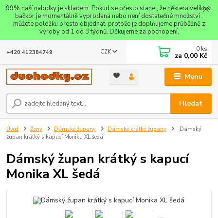
99% naší nabídky je skladem. Pokud se přesto stane , že některá velikost
bačkor je momentálně vyprodaná nebo není dostatečné množství ,
můžete položku přesto objednat, protože je doplňujeme průběžně z
výroby od 1 do 3 týdnů. Děkujeme za pochopení.
0
ks
CZK
+420 412384749
za
0,00 Kč
Menu
Hledat
Úvod
Ženy
Dámské župany
Dámské krátké župany
Dámský
župan krátký s kapucí Monika XL šedá
Dámský župan krátký s kapucí
Monika XL šedá