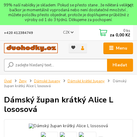
99% naší nabídky je skladem. Pokud se přesto stane , že některá velikost
bačkor je momentálně vyprodaná nebo není dostatečné množství ,
můžete položku přesto objednat, protože je doplňujeme průběžně z
výroby od 1 do 3 týdnů. Děkujeme za pochopení.
0
ks
CZK
+420 412384749
za
0,00 Kč
Menu
Hledat
Úvod
Ženy
Dámské župany
Dámské krátké župany
Dámský
župan krátký Alice L lososová
Dámský župan krátký Alice L
lososová