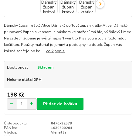
Dámský župan krátký Alice.Dámský softový župan krátký Alice. Dámský
pruhovaný župan s kapsami a páskem ke stažení má hřejivý šálový límec.
Na zádech županu je vyšitý nápis 'I want to Kiss you a lot' s roztomilou
kočičkou. Použitý materiál je jemný a poddajný na dotek. Župan Vás
krásně zahřeje po kou...
celý popis
Dostupnost
Skladem
Nejsme plátci DPH
198 Kč
Přidat do košíku
Číslo produktu:
8470x92578
EAN kód:
1030800264
Výrobce:
Vienetta