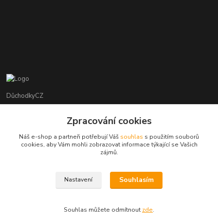
DůchodkyCZ
Jana Krejčí
Zpracování cookies
+420 412384749
Náš e-shop a partneři potřebují Váš
souhlas
s použitím souborů
cookies, aby Vám mohli zobrazovat informace týkající se Vašich
objednavky@duchodky.cz
zájmů.
Souhlasím
Nastavení
Souhlas můžete odmítnout
zde
.
Vytvořeno na
Eshop-rychle.cz