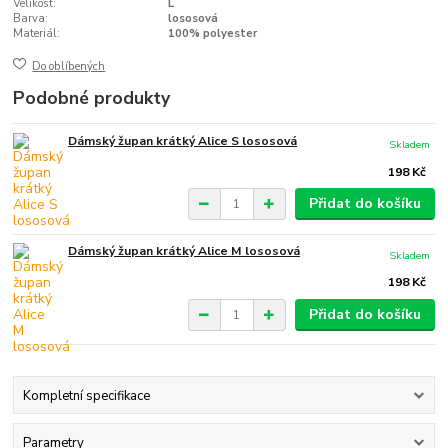
Velikost:
L
Barva:
lososová
Materiál:
100% polyester
Do oblíbených
Podobné produkty
Dámský župan krátký Alice S lososová
Skladem
198 Kč
Přidat do košíku
Dámský župan krátký Alice M lososová
Skladem
198 Kč
Přidat do košíku
Kompletní specifikace
Parametry