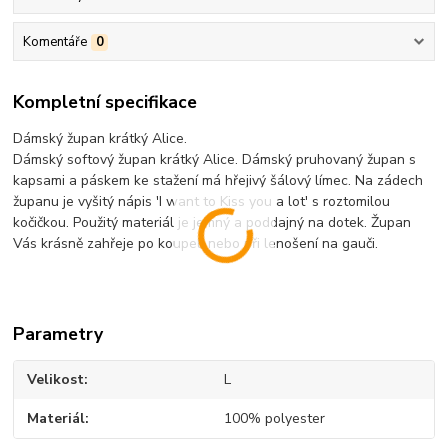
Komentáře
0
Kompletní specifikace
Dámský župan krátký Alice.
Dámský softový župan krátký Alice. Dámský pruhovaný župan s
kapsami a páskem ke stažení má hřejivý šálový límec. Na zádech
županu je vyšitý nápis 'I want to Kiss you a lot' s roztomilou
kočičkou. Použitý materiál je jemný a poddajný na dotek. Župan
Vás krásně zahřeje po koupeli nebo při lenošení na gauči.
Parametry
Velikost
L
Materiál
100% polyester