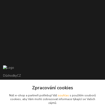
DůchodkyCZ
Jana Krejčí
Zpracování cookies
+420 412384749
Náš e-shop a partneři potřebují Váš
souhlas
s použitím souborů
cookies, aby Vám mohli zobrazovat informace týkající se Vašich
objednavky@duchodky.cz
zájmů.