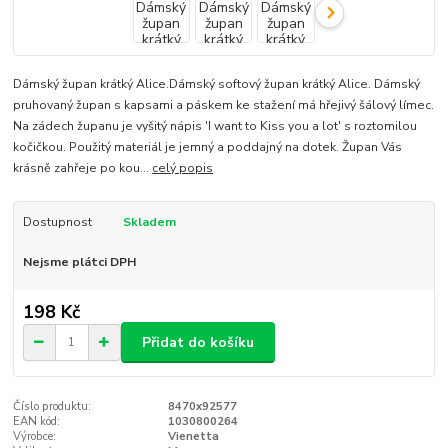
Dámský župan krátký Alice.Dámský softový župan krátký Alice. Dámský
pruhovaný župan s kapsami a páskem ke stažení má hřejivý šálový límec.
Na zádech županu je vyšitý nápis 'I want to Kiss you a lot' s roztomilou
kočičkou. Použitý materiál je jemný a poddajný na dotek. Župan Vás
krásně zahřeje po kou...
celý popis
Dostupnost
Skladem
Nejsme plátci DPH
198 Kč
Přidat do košíku
Číslo produktu:
8470x92577
EAN kód:
1030800264
Výrobce:
Vienetta