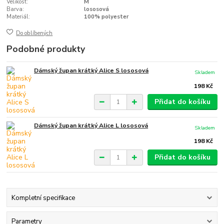
Velikost:
M
Barva:
lososová
Materiál:
100% polyester
Do oblíbených
Podobné produkty
Dámský župan krátký Alice S lososová
Skladem
198 Kč
Přidat do košíku
Dámský župan krátký Alice L lososová
Skladem
198 Kč
Přidat do košíku
Kompletní specifikace
Parametry