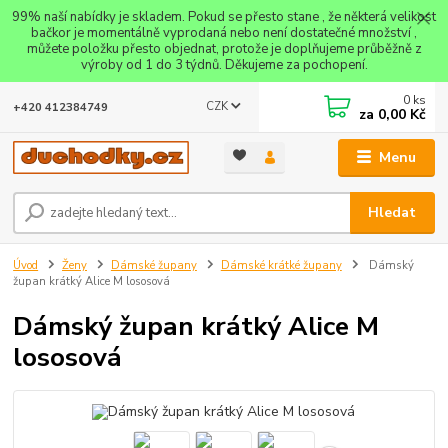
99% naší nabídky je skladem. Pokud se přesto stane , že některá velikost
bačkor je momentálně vyprodaná nebo není dostatečné množství ,
můžete položku přesto objednat, protože je doplňujeme průběžně z
výroby od 1 do 3 týdnů. Děkujeme za pochopení.
0
ks
CZK
+420 412384749
za
0,00 Kč
Menu
Hledat
Úvod
Ženy
Dámské župany
Dámské krátké župany
Dámský
župan krátký Alice M lososová
Dámský župan krátký Alice M
lososová