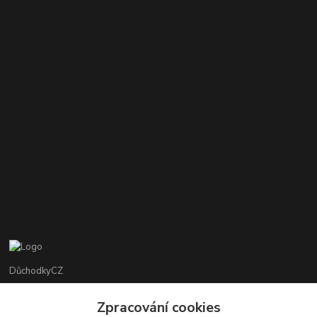
DůchodkyCZ
Jana Krejčí
Zpracování cookies