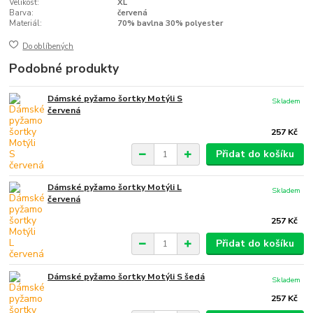
Velikost:
XL
Barva:
červená
Materiál:
70% bavlna 30% polyester
Do oblíbených
Podobné produkty
Dámské pyžamo šortky Motýli S
Skladem
červená
257 Kč
Přidat do košíku
Dámské pyžamo šortky Motýli L
Skladem
červená
257 Kč
Přidat do košíku
Dámské pyžamo šortky Motýli S šedá
Skladem
257 Kč