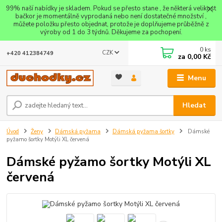
99% naší nabídky je skladem. Pokud se přesto stane , že některá velikost
bačkor je momentálně vyprodaná nebo není dostatečné množství ,
můžete položku přesto objednat, protože je doplňujeme průběžně z
výroby od 1 do 3 týdnů. Děkujeme za pochopení.
0
ks
CZK
+420 412384749
za
0,00 Kč
Menu
Hledat
Úvod
Ženy
Dámská pyžama
Dámská pyžama šortky
Dámské
pyžamo šortky Motýli XL červená
Dámské pyžamo šortky Motýli XL
červená