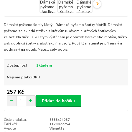
Dámské pyžamo šortky Motýli.Dámské pyžamo šortky Motýli. Dámské
pyžamo se skládá z trička s krátkým rukávem a krátkých šortkových
kalhot. Na tričku s kulatým výstřihem je obrázek barevného motýla, tričko
pak doplňují šortky s abstraktními vzory. Použitý materiál je příjemný a
poddajný na dotek. Mate...
celý popis
Dostupnost
Skladem
Nejsme plátci DPH
257 Kč
Přidat do košíku
Číslo produktu:
8888x94037
EAN kód:
1120077754
Výrobce:
Vienetta