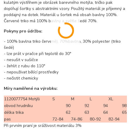
kulatým výstřihem je obrázek barevného motýla, tričko pak
doplňují šortky s abstraktními vzory. Použitý materiál je příjemný a
poddajný na dotek. Materiál u šortek má obsah bavlny 100%.
Červené triko má 100% bavlny a světle šedé 70%.
Pokyny pro údržbu:
- 100% bavlna triko červené), 70%bavlna, 30% polyester (triko
šedé)
- lze prát v pračce při teplotě do 30°
- nesušit v sušičce
- žehlit z rubu do 110°
- nepoužívat bělící prostředky
- nečistit chemicky
Míry naměřené na výrobku:
1120077754 Motýli
S
M
L
XL
obvod hrudníku
90
92
94
98
délka trika
62
63
64
65
pas
72-84
74-86
80-92
82-94
Při prvním praní je srážlivost materiálu 3%