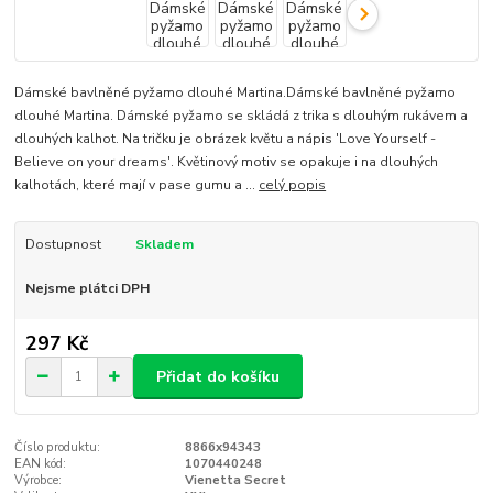
Dámské bavlněné pyžamo dlouhé Martina.Dámské bavlněné pyžamo
dlouhé Martina. Dámské pyžamo se skládá z trika s dlouhým rukávem a
dlouhých kalhot. Na tričku je obrázek květu a nápis 'Love Yourself -
Believe on your dreams'. Květinový motiv se opakuje i na dlouhých
kalhotách, které mají v pase gumu a ...
celý popis
Dostupnost
Skladem
Nejsme plátci DPH
297 Kč
Přidat do košíku
Číslo produktu:
8866x94343
EAN kód:
1070440248
Výrobce:
Vienetta Secret