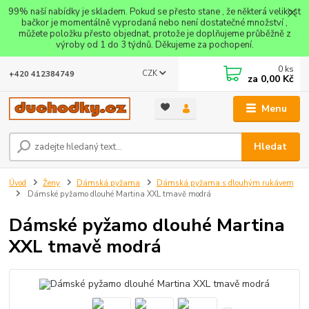
99% naší nabídky je skladem. Pokud se přesto stane , že některá velikost
bačkor je momentálně vyprodaná nebo není dostatečné množství ,
můžete položku přesto objednat, protože je doplňujeme průběžně z
výroby od 1 do 3 týdnů. Děkujeme za pochopení.
0
ks
CZK
+420 412384749
za
0,00 Kč
Menu
Hledat
Úvod
Ženy
Dámská pyžama
Dámská pyžama s dlouhým rukávem
Dámské pyžamo dlouhé Martina XXL tmavě modrá
Dámské pyžamo dlouhé Martina
XXL tmavě modrá