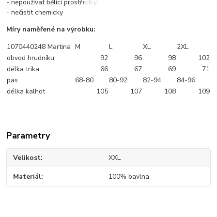
- nepoužívat bělící prostředky
- nečistit chemicky
Míry naměřené na výrobku:
1070440248 Martina
M
L
XL
2XL
obvod hrudníku
92
96
98
102
délka trika
66
67
69
71
pas
68-80
80-92
82-94
84-96
délka kalhot
105
107
108
109
Parametry
Velikost
XXL
Materiál
100% bavlna