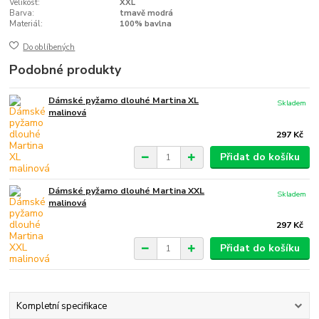
Velikost:
XXL
Barva:
tmavě modrá
Materiál:
100% bavlna
Do oblíbených
Podobné produkty
Dámské pyžamo dlouhé Martina XL
Skladem
malinová
297 Kč
Přidat do košíku
Dámské pyžamo dlouhé Martina XXL
Skladem
malinová
297 Kč
Přidat do košíku
Kompletní specifikace