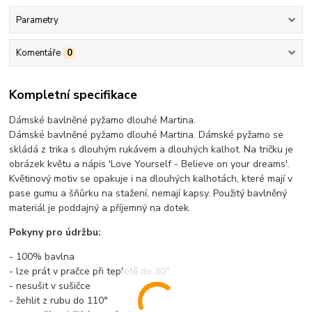
Parametry
Komentáře
0
Kompletní specifikace
Dámské bavlněné pyžamo dlouhé Martina.
Dámské bavlněné pyžamo dlouhé Martina. Dámské pyžamo se
skládá z trika s dlouhým rukávem a dlouhých kalhot. Na tričku je
obrázek květu a nápis 'Love Yourself - Believe on your dreams'.
Květinový motiv se opakuje i na dlouhých kalhotách, které mají v
pase gumu a šňůrku na stažení, nemají kapsy. Použitý bavlněný
materiál je poddajný a příjemný na dotek.
Pokyny pro údržbu:
- 100% bavlna
- lze prát v pračce při teplotě do 30°
- nesušit v sušičce
- žehlit z rubu do 110°