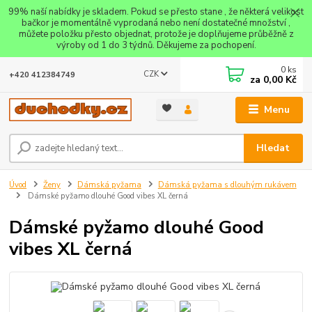
99% naší nabídky je skladem. Pokud se přesto stane , že některá velikost
bačkor je momentálně vyprodaná nebo není dostatečné množství ,
můžete položku přesto objednat, protože je doplňujeme průběžně z
výroby od 1 do 3 týdnů. Děkujeme za pochopení.
0
ks
CZK
+420 412384749
za
0,00 Kč
Menu
Hledat
Úvod
Ženy
Dámská pyžama
Dámská pyžama s dlouhým rukávem
Dámské pyžamo dlouhé Good vibes XL černá
Dámské pyžamo dlouhé Good
vibes XL černá