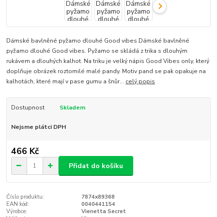
Dámské bavlněné pyžamo dlouhé Good vibes.Dámské bavlněné
pyžamo dlouhé Good vibes. Pyžamo se skládá z trika s dlouhým
rukávem a dlouhých kalhot. Na triku je velký nápis Good Vibes only, který
doplňuje obrázek roztomilé malé pandy. Motiv pand se pak opakuje na
kalhotách, které mají v pase gumu a šnůr...
celý popis
Dostupnost
Skladem
Nejsme plátci DPH
466 Kč
Přidat do košíku
Číslo produktu:
7874x89368
EAN kód:
0040441154
Výrobce:
Vienetta Secret