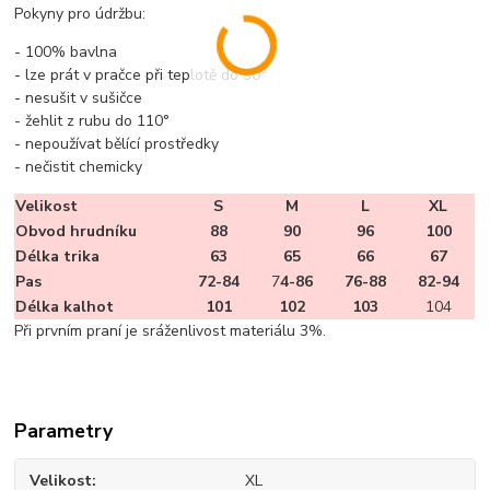
Pokyny pro údržbu:
- 100% bavlna
- lze prát v pračce při teplotě do 30°
- nesušit v sušičce
- žehlit z rubu do 110°
- nepoužívat bělící prostředky
- nečistit chemicky
Velikost
S
M
L
XL
Obvod hrudníku
88
90
96
100
Délka trika
63
65
66
67
Pas
72-84
7
4-86
76-88
82-94
Délka kalhot
101
102
103
104
Při prvním praní je sráženlivost materiálu 3%.
Parametry
Velikost
XL