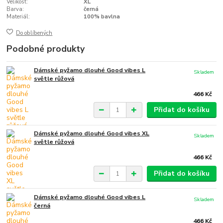
Velikost:
XL
Barva:
černá
Materiál:
100% bavlna
Do oblíbených
Podobné produkty
Dámské pyžamo dlouhé Good vibes L
Skladem
světle růžová
466 Kč
Přidat do košíku
Dámské pyžamo dlouhé Good vibes XL
Skladem
světle růžová
466 Kč
Přidat do košíku
Dámské pyžamo dlouhé Good vibes L
Skladem
černá
466 Kč