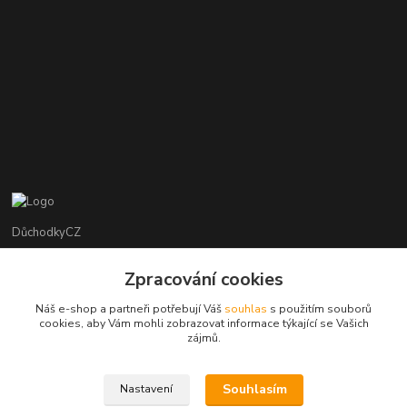
DůchodkyCZ
Jana Krejčí
Zpracování cookies
+420 412384749
Náš e-shop a partneři potřebují Váš
souhlas
s použitím souborů
cookies, aby Vám mohli zobrazovat informace týkající se Vašich
objednavky@duchodky.cz
zájmů.
Souhlasím
Nastavení