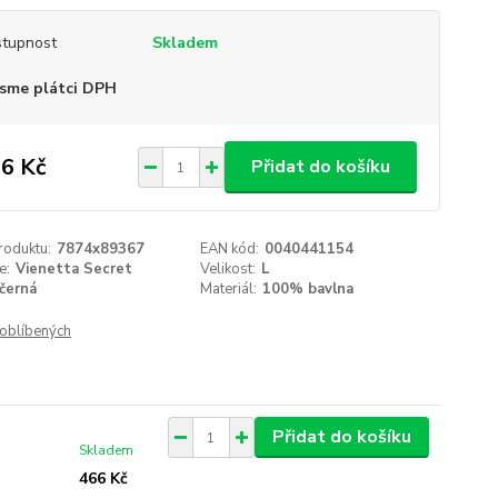
tupnost
Skladem
sme plátci DPH
6 Kč
Přidat do košíku
roduktu:
7874x89367
EAN kód:
0040441154
e:
Vienetta Secret
Velikost:
L
černá
Materiál:
100% bavlna
oblíbených
Přidat do košíku
Skladem
466 Kč