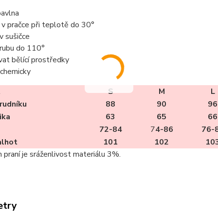
avlna
t v pračce při teplotě do 30°
 v sušičce
z rubu do 110°
vat bělící prostředky
t chemicky
t
S
M
L
rudníku
88
90
96
ika
63
65
66
72-84
7
4-86
76-
alhot
101
102
10
m praní je sráženlivost materiálu 3%.
etry