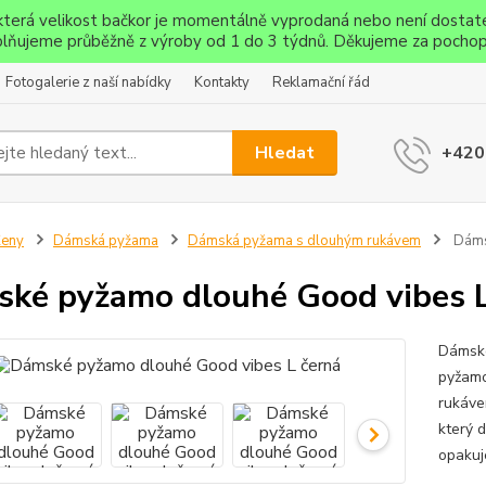
ěkterá velikost bačkor je momentálně vyprodaná nebo není dostat
lňujeme průběžně z výroby od 1 do 3 týdnů. Děkujeme za pochop
Fotogalerie z naší nabídky
Kontakty
Reklamační řád
Hledat
+420
Ženy
Dámská pyžama
Dámská pyžama s dlouhým rukávem
Dáms
ké pyžamo dlouhé Good vibes L
Dámské
pyžamo
rukáve
který 
opakuj