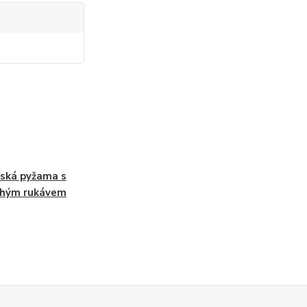
ská pyžama s
uhým rukávem