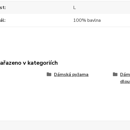
st
L
ál
100% bavlna
zařazeno v kategoriích
Dámská pyžama
Dám
dlo