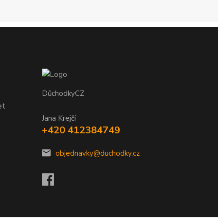
DůchodkyCZ
et
Jana Krejčí
+420 412384749
objednavky@duchodky.cz