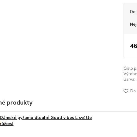
Dos
Nej
46
Číslo p
Výrobc
Barva:
Do 
é produkty
Dámské pyžamo dlouhé Good vibes L světle
růžová