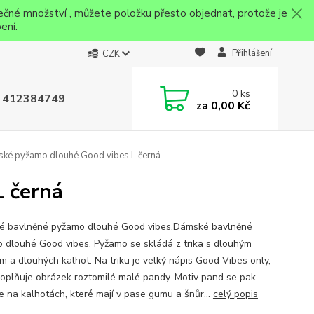
ečné množství , můžete položku přesto objednat, protože je
ení.
Přihlášení
CZK
0
ks
 412384749
za
0,00 Kč
ké pyžamo dlouhé Good vibes L černá
 černá
 bavlněné pyžamo dlouhé Good vibes.Dámské bavlněné
 dlouhé Good vibes. Pyžamo se skládá z trika s dlouhým
m a dlouhých kalhot. Na triku je velký nápis Good Vibes only,
doplňuje obrázek roztomilé malé pandy. Motiv pand se pak
e na kalhotách, které mají v pase gumu a šnůr...
celý popis