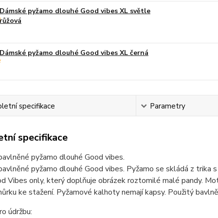
Dámské pyžamo dlouhé Good vibes XL světle
růžová
Dámské pyžamo dlouhé Good vibes XL černá
etní specifikace
Parametry
tní specifikace
avlněné pyžamo dlouhé Good vibes.
vlněné pyžamo dlouhé Good vibes. Pyžamo se skládá z trika s d
d Vibes only, který doplňuje obrázek roztomilé malé pandy. Moti
ůrku ke stažení. Pyžamové kalhoty nemají kapsy. Použitý bavlněn
o údržbu: