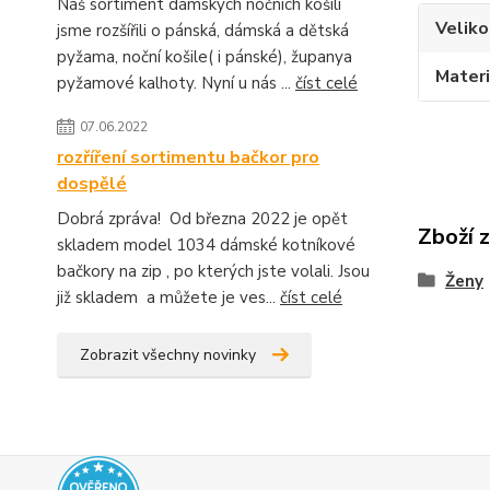
Náš sortiment dámských nočních košilí
Veliko
jsme rozšířili o pánská, dámská a dětská
pyžama, noční košile( i pánské), županya
Materi
pyžamové kalhoty. Nyní u nás ...
číst celé
07.06.2022
rozříření sortimentu bačkor pro
dospělé
Dobrá zpráva! Od března 2022 je opět
Zboží 
skladem model 1034 dámské kotníkové
bačkory na zip , po kterých jste volali. Jsou
Ženy
již skladem a můžete je ves...
číst celé
Zobrazit všechny novinky