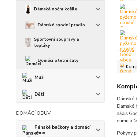
Dámské noční košile
Dámské spodní prádlo
Sportovní soupravy a
tepláky
Domácí a letní šaty
Kompl
Muži
Komple
Děti
Dámské b
Dámské ba
DOMÁCÍ OBUV
nápis Goo
gumu a šn
Pánské bačkory a domácí
obuv
Pokyny pr