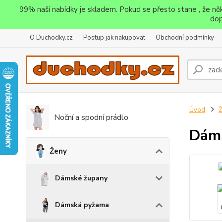
99% naší nabídky je skladem. Pokud se přesto stane , že n
dop
O Duchodky.cz
Postup jak nakupovat
Obchodní podmínky
Úvod
Noční a spodní prádlo
Dáms
Ženy
Dámské župany
Dámská pyžama