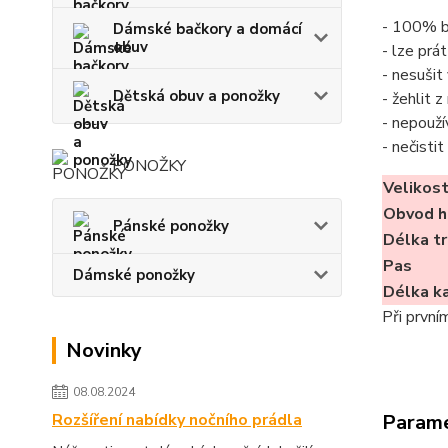
- 100% b
Dámské bačkory a domácí
obuv
- lze prá
- nesušit
Dětská obuv a ponožky
- žehlit 
- nepouží
- nečisti
PONOŽKY
Velikos
Obvod h
Pánské ponožky
Délka tr
Pas
Dámské ponožky
Délka k
Při první
Novinky
08.08.2024
Rozšíření nabídky nočního prádla
Param