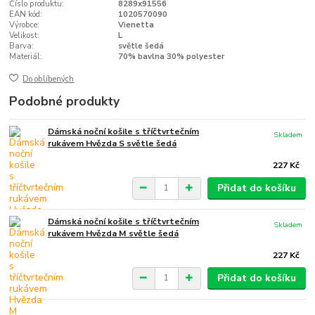
Číslo produktu:
8289x91556
EAN kód:
1020570090
Výrobce:
Vienetta
Velikost:
L
Barva:
světle šedá
Materiál:
70% bavlna 30% polyester
Do oblíbených
Podobné produkty
Dámská noční košile s tříčtvrtečním
Skladem
rukávem Hvězda S světle šedá
227 Kč
Přidat do košíku
Dámská noční košile s tříčtvrtečním
Skladem
rukávem Hvězda M světle šedá
227 Kč
Přidat do košíku