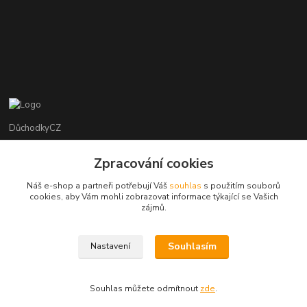
DůchodkyCZ
Jana Krejčí
Zpracování cookies
+420 412384749
Náš e-shop a partneři potřebují Váš
souhlas
s použitím souborů
cookies, aby Vám mohli zobrazovat informace týkající se Vašich
objednavky@duchodky.cz
zájmů.
Souhlasím
Nastavení
Souhlas můžete odmítnout
zde
.
Vytvořeno na
Eshop-rychle.cz