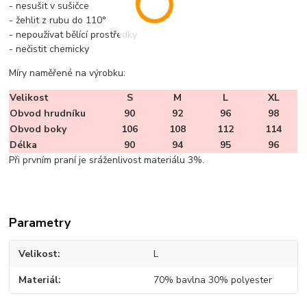
- nesušit v sušičce
- žehlit z rubu do 110°
- nepoužívat bělící prostředky
- nečistit chemicky
Míry naměřené na výrobku:
Velikost
S
M
L
XL
Obvod hrudníku
90
92
96
98
Obvod boky
106
108
112
114
Délka
90
94
95
96
Při prvním praní je sráženlivost materiálu 3%.
Parametry
Velikost
L
Materiál
70% bavlna 30% polyester