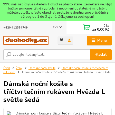
99% naší nabídky je skladem. Pokud se přesto stane , že některá velikost
bačkor je momentálně vyprodaná nebo není dostatečné množství ,
můžete položku přesto objednat, protože je doplňujeme průběžně z
výroby od 1 do 3 týdnů. Děkujeme za pochopení.
0
ks
CZK
+420 412384749
za
0,00 Kč
Menu
Hledat
Úvod
Ženy
Dámské noční košile
Dámské noční košile s tříčtvrtečním
rukávem
Dámská noční košile s tříčtvrtečním rukávem Hvězda L světle šedá
Dámská noční košile s
tříčtvrtečním rukávem Hvězda L
světle šedá