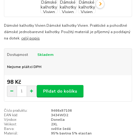
Dámské kalhotky Vivien.Dámské kalhotky Vivien. Praktické a pohodlné
dámské jednobarevné kalhotky. Použitý materiál je příjemný a poddajný
na dotek.
celý popis
Dostupnost
Skladem
Nejsme plátci DPH
98 Kč
Přidat do košíku
Číslo produktu:
9466x97106
EAN kód:
3434WD2
Výrobce:
Donella
Velikost:
2XL
Barva:
světle šedá
Materiál:
95% bavlna 5% elastan