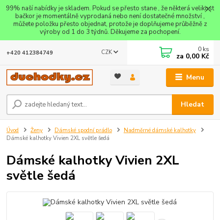
99% naší nabídky je skladem. Pokud se přesto stane , že některá velikost
bačkor je momentálně vyprodaná nebo není dostatečné množství ,
můžete položku přesto objednat, protože je doplňujeme průběžně z
výroby od 1 do 3 týdnů. Děkujeme za pochopení.
0
ks
CZK
+420 412384749
za
0,00 Kč
Menu
Hledat
Úvod
Ženy
Dámské spodní prádlo
Nadměrné dámské kalhotky
Dámské kalhotky Vivien 2XL světle šedá
Dámské kalhotky Vivien 2XL
světle šedá