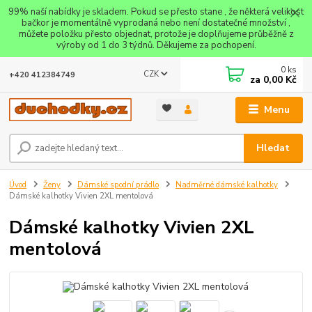
99% naší nabídky je skladem. Pokud se přesto stane , že některá velikost
bačkor je momentálně vyprodaná nebo není dostatečné množství ,
můžete položku přesto objednat, protože je doplňujeme průběžně z
výroby od 1 do 3 týdnů. Děkujeme za pochopení.
0
ks
CZK
+420 412384749
za
0,00 Kč
Menu
Hledat
Úvod
Ženy
Dámské spodní prádlo
Nadměrné dámské kalhotky
Dámské kalhotky Vivien 2XL mentolová
Dámské kalhotky Vivien 2XL
mentolová