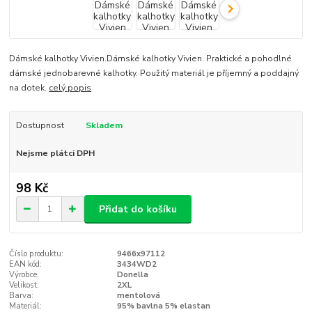
Dámské kalhotky Vivien.Dámské kalhotky Vivien. Praktické a pohodlné
dámské jednobarevné kalhotky. Použitý materiál je příjemný a poddajný
na dotek.
celý popis
Dostupnost
Skladem
Nejsme plátci DPH
98 Kč
Přidat do košíku
Číslo produktu:
9466x97112
EAN kód:
3434WD2
Výrobce:
Donella
Velikost:
2XL
Barva:
mentolová
Materiál:
95% bavlna 5% elastan