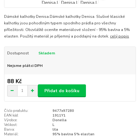
Dámské kalhotky Denisa.Dámské kalhotky Denisa. Slušivé klasické
kalhotky jsou pohodlným typem spodního prádla pro všechny
příležitosti. Obzvláště oceníte materiálové složení - 95% bavlna a 5%
elasten. Použitý materiál je příjemný a poddajný na dotek.
celý popis
Dostupnost
Skladem
Nejsme plátci DPH
88 Kč
Přidat do košíku
Číslo produktu:
9477x97280
EAN kód:
1911Y1
Výrobce:
Donella
Velikost:
L
Barva:
lila
Materiál:
95% bavlna 5% elastan