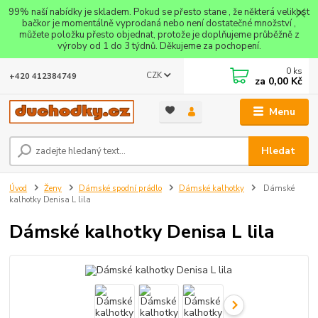
99% naší nabídky je skladem. Pokud se přesto stane , že některá velikost
bačkor je momentálně vyprodaná nebo není dostatečné množství ,
můžete položku přesto objednat, protože je doplňujeme průběžně z
výroby od 1 do 3 týdnů. Děkujeme za pochopení.
0
ks
CZK
+420 412384749
za
0,00 Kč
Menu
Hledat
Úvod
Ženy
Dámské spodní prádlo
Dámské kalhotky
Dámské
kalhotky Denisa L lila
Dámské kalhotky Denisa L lila