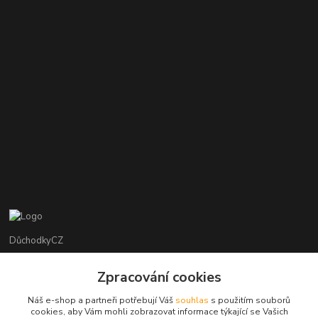
DůchodkyCZ
Jana Krejčí
Zpracování cookies
+420 412384749
Náš e-shop a partneři potřebují Váš
souhlas
s použitím souborů
cookies, aby Vám mohli zobrazovat informace týkající se Vašich
objednavky@duchodky.cz